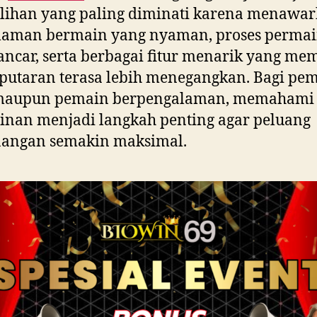
ilihan yang paling diminati karena menawa
laman bermain yang nyaman, proses perma
ancar, serta berbagai fitur menarik yang me
 putaran terasa lebih menegangkan. Bagi pe
maupun pemain berpengalaman, memahami 
nan menjadi langkah penting agar peluang
angan semakin maksimal.