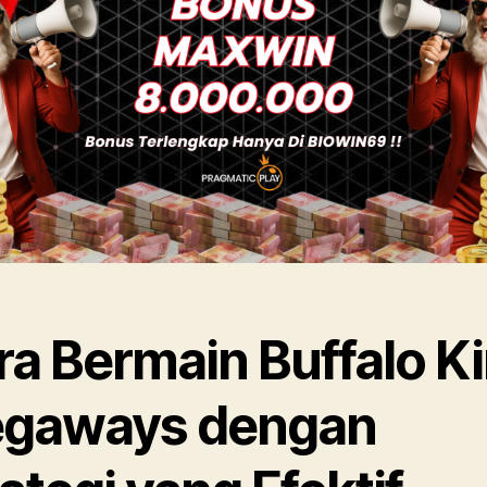
ra Bermain Buffalo K
gaways dengan