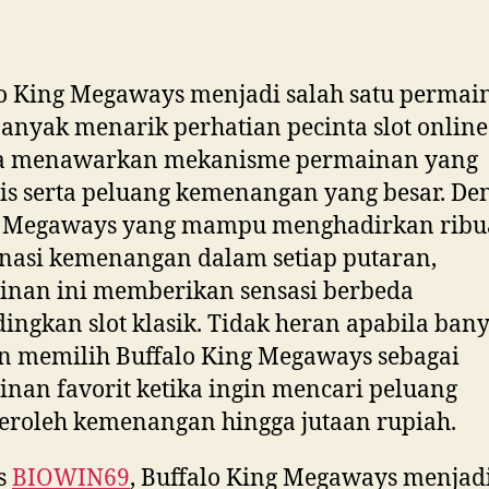
o King Megaways menjadi salah satu permai
anyak menarik perhatian pecinta slot online
a menawarkan mekanisme permainan yang
s serta peluang kemenangan yang besar. De
m Megaways yang mampu menghadirkan rib
nasi kemenangan dalam setiap putaran,
inan ini memberikan sensasi berbeda
ingkan slot klasik. Tidak heran apabila ban
n memilih Buffalo King Megaways sebagai
nan favorit ketika ingin mencari peluang
roleh kemenangan hingga jutaan rupiah.
us
BIOWIN69
, Buffalo King Megaways menjadi