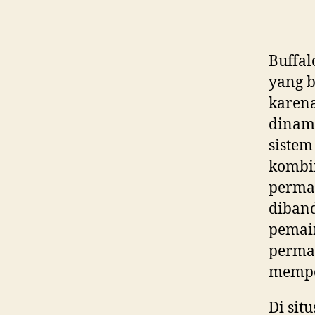
Buffal
yang b
karen
dinami
siste
kombi
perma
diband
pemai
permai
mempe
Di sit