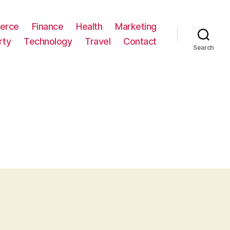
erce
Finance
Health
Marketing
rty
Technology
Travel
Contact
Search