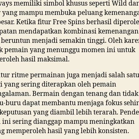
ys memiliki simbol khusus seperti Wild da
er yang mampu membuka peluang kemenang
besar. Ketika fitur Free Spins berhasil diperole
patan mendapatkan kombinasi kemenangan
 beruntun menjadi semakin tinggi. Oleh karen
k pemain yang menunggu momen ini untuk
roleh hasil maksimal.
ur ritme permainan juga menjadi salah sat
gi yang sering diterapkan oleh pemain
ngalaman. Bermain dengan tenang dan tidak
ru-buru dapat membantu menjaga fokus sehi
 keputusan yang diambil lebih terarah. Pend
i ini sering dianggap mampu meningkatkan
g memperoleh hasil yang lebih konsisten.