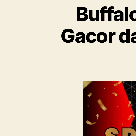
Buffal
Gacor d