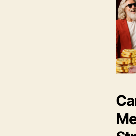
Ca
Me