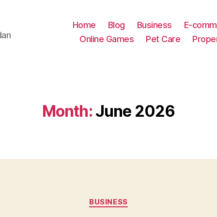
Home
Blog
Business
E-comm
dan
Online Games
Pet Care
Prope
Month:
June 2026
Categories
BUSINESS