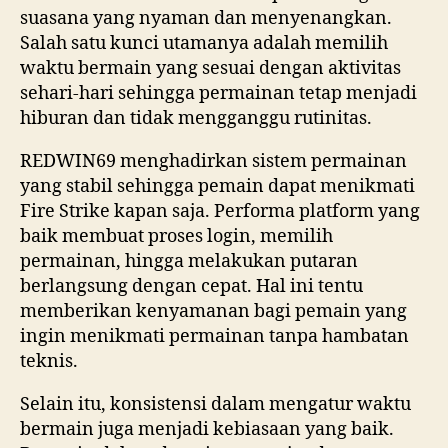
suasana yang nyaman dan menyenangkan.
Salah satu kunci utamanya adalah memilih
waktu bermain yang sesuai dengan aktivitas
sehari-hari sehingga permainan tetap menjadi
hiburan dan tidak mengganggu rutinitas.
REDWIN69 menghadirkan sistem permainan
yang stabil sehingga pemain dapat menikmati
Fire Strike kapan saja. Performa platform yang
baik membuat proses login, memilih
permainan, hingga melakukan putaran
berlangsung dengan cepat. Hal ini tentu
memberikan kenyamanan bagi pemain yang
ingin menikmati permainan tanpa hambatan
teknis.
Selain itu, konsistensi dalam mengatur waktu
bermain juga menjadi kebiasaan yang baik.