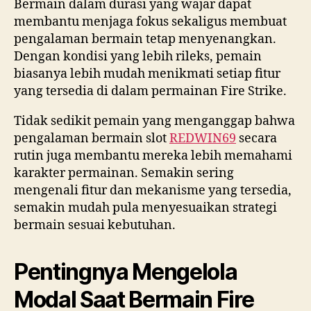
Bermain dalam durasi yang wajar dapat
membantu menjaga fokus sekaligus membuat
pengalaman bermain tetap menyenangkan.
Dengan kondisi yang lebih rileks, pemain
biasanya lebih mudah menikmati setiap fitur
yang tersedia di dalam permainan Fire Strike.
Tidak sedikit pemain yang menganggap bahwa
pengalaman bermain slot
REDWIN69
secara
rutin juga membantu mereka lebih memahami
karakter permainan. Semakin sering
mengenali fitur dan mekanisme yang tersedia,
semakin mudah pula menyesuaikan strategi
bermain sesuai kebutuhan.
Pentingnya Mengelola
Modal Saat Bermain Fire