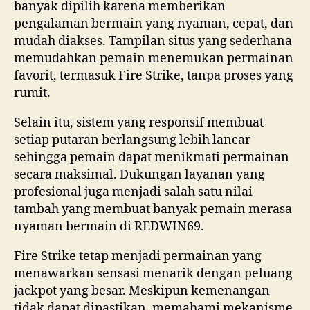
banyak dipilih karena memberikan
pengalaman bermain yang nyaman, cepat, dan
mudah diakses. Tampilan situs yang sederhana
memudahkan pemain menemukan permainan
favorit, termasuk Fire Strike, tanpa proses yang
rumit.
Selain itu, sistem yang responsif membuat
setiap putaran berlangsung lebih lancar
sehingga pemain dapat menikmati permainan
secara maksimal. Dukungan layanan yang
profesional juga menjadi salah satu nilai
tambah yang membuat banyak pemain merasa
nyaman bermain di REDWIN69.
Fire Strike tetap menjadi permainan yang
menawarkan sensasi menarik dengan peluang
jackpot yang besar. Meskipun kemenangan
tidak dapat dipastikan, memahami mekanisme