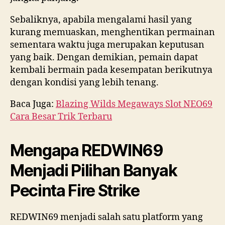
Sebaliknya, apabila mengalami hasil yang
kurang memuaskan, menghentikan permainan
sementara waktu juga merupakan keputusan
yang baik. Dengan demikian, pemain dapat
kembali bermain pada kesempatan berikutnya
dengan kondisi yang lebih tenang.
Baca Juga:
Blazing Wilds Megaways Slot NEO69
Cara Besar Trik Terbaru
Mengapa REDWIN69
Menjadi Pilihan Banyak
Pecinta Fire Strike
REDWIN69 menjadi salah satu platform yang