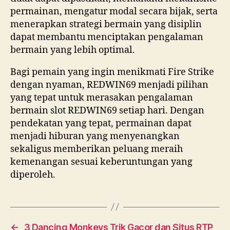
permainan, mengatur modal secara bijak, serta
menerapkan strategi bermain yang disiplin
dapat membantu menciptakan pengalaman
bermain yang lebih optimal.
Bagi pemain yang ingin menikmati Fire Strike
dengan nyaman, REDWIN69 menjadi pilihan
yang tepat untuk merasakan pengalaman
bermain slot REDWIN69 setiap hari. Dengan
pendekatan yang tepat, permainan dapat
menjadi hiburan yang menyenangkan
sekaligus memberikan peluang meraih
kemenangan sesuai keberuntungan yang
diperoleh.
←
3 Dancing Monkeys Trik Gacor dan Situs RTP