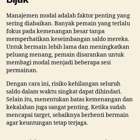
Manajemen modal adalah faktor penting yang
sering diabaikan. Banyak pemain yang terlalu
fokus pada kemenangan besar tanpa
memperhatikan keseimbangan saldo mereka.
Untuk bermain lebih lama dan meningkatkan
peluang menang, pemain disarankan untuk
membagi modal menjadi beberapa sesi
permainan.
Dengan cara ini, risiko kehilangan seluruh
saldo dalam waktu singkat dapat dihindari.
Selain itu, menentukan batas kemenangan dan
kekalahan juga sangat penting. Ketika sudah
mencapai target, sebaiknya berhenti bermain
agar keuntungan tetap terjaga.