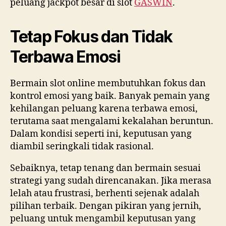
peluang jackpot besar di slot
GASWIN
.
Tetap Fokus dan Tidak
Terbawa Emosi
Bermain slot online membutuhkan fokus dan
kontrol emosi yang baik. Banyak pemain yang
kehilangan peluang karena terbawa emosi,
terutama saat mengalami kekalahan beruntun.
Dalam kondisi seperti ini, keputusan yang
diambil seringkali tidak rasional.
Sebaiknya, tetap tenang dan bermain sesuai
strategi yang sudah direncanakan. Jika merasa
lelah atau frustrasi, berhenti sejenak adalah
pilihan terbaik. Dengan pikiran yang jernih,
peluang untuk mengambil keputusan yang