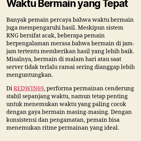
Waktu Bermain yang Tepat
Banyak pemain percaya bahwa waktu bermain
juga mempengaruhi hasil. Meskipun sistem
RNG bersifat acak, beberapa pemain
berpengalaman merasa bahwa bermain di jam-
jam tertentu memberikan hasil yang lebih baik.
Misalnya, bermain di malam hari atau saat
server tidak terlalu ramai sering dianggap lebih
menguntungkan.
Di
REDWIN69
, performa permainan cenderung
stabil sepanjang waktu, namun tetap penting
untuk menemukan waktu yang paling cocok
dengan gaya bermain masing-masing. Dengan
konsistensi dan pengamatan, pemain bisa
menemukan ritme permainan yang ideal.