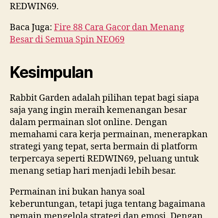
REDWIN69.
Baca Juga:
Fire 88 Cara Gacor dan Menang
Besar di Semua Spin NEO69
Kesimpulan
Rabbit Garden adalah pilihan tepat bagi siapa
saja yang ingin meraih kemenangan besar
dalam permainan slot online. Dengan
memahami cara kerja permainan, menerapkan
strategi yang tepat, serta bermain di platform
terpercaya seperti REDWIN69, peluang untuk
menang setiap hari menjadi lebih besar.
Permainan ini bukan hanya soal
keberuntungan, tetapi juga tentang bagaimana
pemain mengelola strategi dan emosi. Dengan