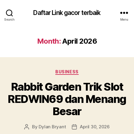
Daftar Link gacor terbaik
Search
Menu
Month:
April 2026
Categories
BUSINESS
Rabbit Garden Trik Slot
REDWIN69 dan Menang
Besar
By
Dylan Bryant
April 30, 2026
Post
Post
author
date