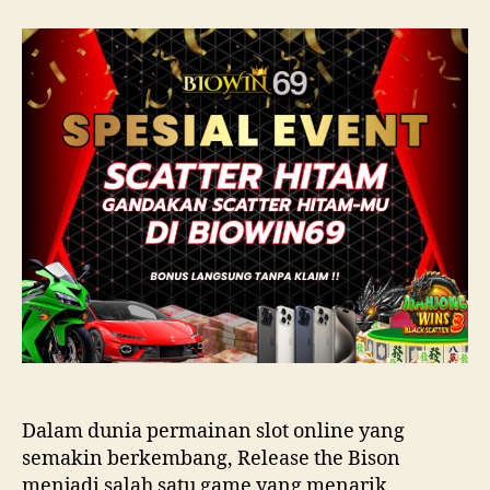
Dalam dunia permainan slot online yang
semakin berkembang, Release the Bison
menjadi salah satu game yang menarik