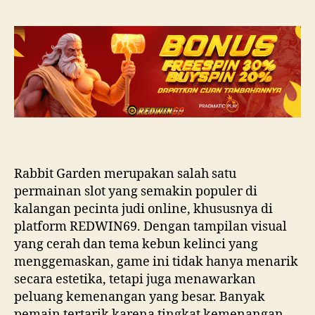
Rabbit Garden merupakan salah satu
permainan slot yang semakin populer di
kalangan pecinta judi online, khususnya di
platform REDWIN69. Dengan tampilan visual
yang cerah dan tema kebun kelinci yang
menggemaskan, game ini tidak hanya menarik
secara estetika, tetapi juga menawarkan
peluang kemenangan yang besar. Banyak
pemain tertarik karena tingkat kemenangan