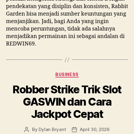
pendekatan yang disiplin dan konsisten, Rabbit
Garden bisa menjadi sumber keuntungan yang
menjanjikan. Jadi, bagi Anda yang ingin
mencoba peruntungan, tidak ada salahnya
menjadikan permainan ini sebagai andalan di
REDWIN69.
Categories
BUSINESS
Robber Strike Trik Slot
GASWIN dan Cara
Jackpot Cepat
By
Dylan Bryant
April 30, 2026
Post
Post