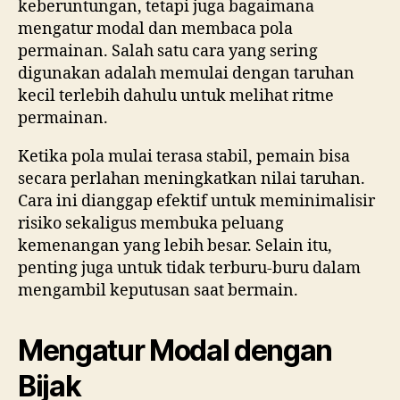
keberuntungan, tetapi juga bagaimana
mengatur modal dan membaca pola
permainan. Salah satu cara yang sering
digunakan adalah memulai dengan taruhan
kecil terlebih dahulu untuk melihat ritme
permainan.
Ketika pola mulai terasa stabil, pemain bisa
secara perlahan meningkatkan nilai taruhan.
Cara ini dianggap efektif untuk meminimalisir
risiko sekaligus membuka peluang
kemenangan yang lebih besar. Selain itu,
penting juga untuk tidak terburu-buru dalam
mengambil keputusan saat bermain.
Mengatur Modal dengan
Bijak