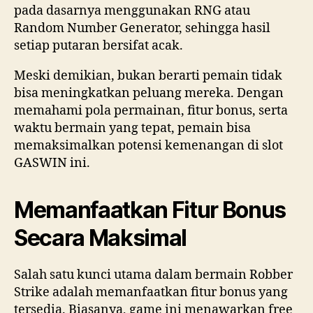
pada dasarnya menggunakan RNG atau
Random Number Generator, sehingga hasil
setiap putaran bersifat acak.
Meski demikian, bukan berarti pemain tidak
bisa meningkatkan peluang mereka. Dengan
memahami pola permainan, fitur bonus, serta
waktu bermain yang tepat, pemain bisa
memaksimalkan potensi kemenangan di slot
GASWIN ini.
Memanfaatkan Fitur Bonus
Secara Maksimal
Salah satu kunci utama dalam bermain Robber
Strike adalah memanfaatkan fitur bonus yang
tersedia. Biasanya, game ini menawarkan free