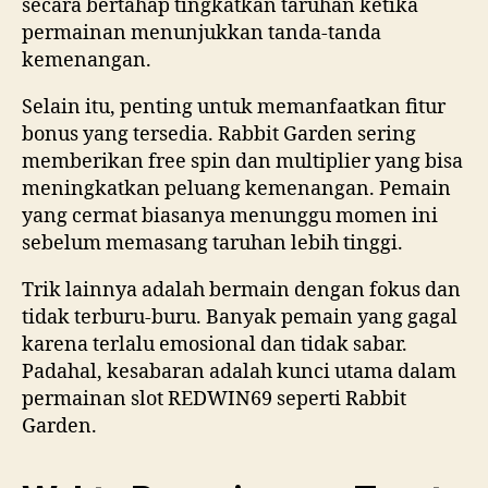
secara bertahap tingkatkan taruhan ketika
permainan menunjukkan tanda-tanda
kemenangan.
Selain itu, penting untuk memanfaatkan fitur
bonus yang tersedia. Rabbit Garden sering
memberikan free spin dan multiplier yang bisa
meningkatkan peluang kemenangan. Pemain
yang cermat biasanya menunggu momen ini
sebelum memasang taruhan lebih tinggi.
Trik lainnya adalah bermain dengan fokus dan
tidak terburu-buru. Banyak pemain yang gagal
karena terlalu emosional dan tidak sabar.
Padahal, kesabaran adalah kunci utama dalam
permainan slot REDWIN69 seperti Rabbit
Garden.