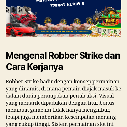
Mengenal Robber Strike dan
Cara Kerjanya
Robber Strike hadir dengan konsep permainan
yang dinamis, di mana pemain diajak masuk ke
dalam dunia perampokan penuh aksi. Visual
yang menarik dipadukan dengan fitur bonus
membuat game ini tidak hanya menghibur,
tetapi juga memberikan kesempatan menang
yang cukup tinggi. Sistem permainan slot ini