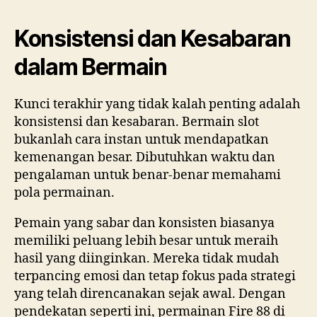
Konsistensi dan Kesabaran
dalam Bermain
Kunci terakhir yang tidak kalah penting adalah
konsistensi dan kesabaran. Bermain slot
bukanlah cara instan untuk mendapatkan
kemenangan besar. Dibutuhkan waktu dan
pengalaman untuk benar-benar memahami
pola permainan.
Pemain yang sabar dan konsisten biasanya
memiliki peluang lebih besar untuk meraih
hasil yang diinginkan. Mereka tidak mudah
terpancing emosi dan tetap fokus pada strategi
yang telah direncanakan sejak awal. Dengan
pendekatan seperti ini, permainan Fire 88 di