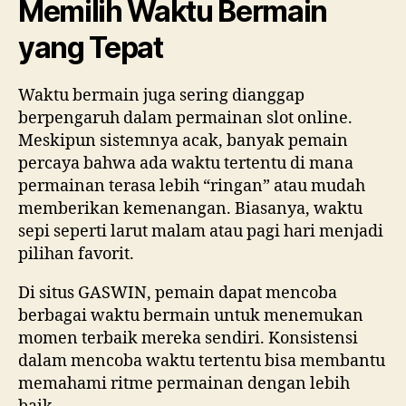
Memilih Waktu Bermain
yang Tepat
Waktu bermain juga sering dianggap
berpengaruh dalam permainan slot online.
Meskipun sistemnya acak, banyak pemain
percaya bahwa ada waktu tertentu di mana
permainan terasa lebih “ringan” atau mudah
memberikan kemenangan. Biasanya, waktu
sepi seperti larut malam atau pagi hari menjadi
pilihan favorit.
Di situs GASWIN, pemain dapat mencoba
berbagai waktu bermain untuk menemukan
momen terbaik mereka sendiri. Konsistensi
dalam mencoba waktu tertentu bisa membantu
memahami ritme permainan dengan lebih