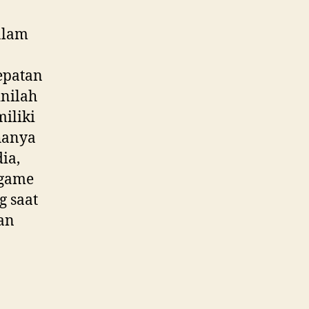
alam
epatan
inilah
iliki
 hanya
ia,
 game
g saat
an