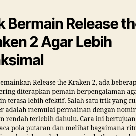
ik Bermain Release t
aken 2 Agar Lebih
ksimal
emainkan Release the Kraken 2, ada beberap
ering diterapkan pemain berpengalaman aga
n terasa lebih efektif. Salah satu trik yang c
er adalah memulai permainan dengan nomi
n rendah terlebih dahulu. Cara ini bertujua
ca pola putaran dan melihat bagaimana ri