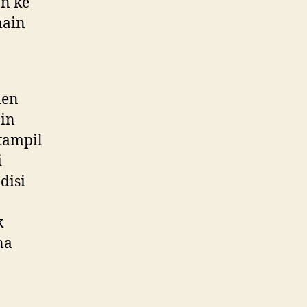
n ke
main
men
ain
tampil
i
disi
k
na