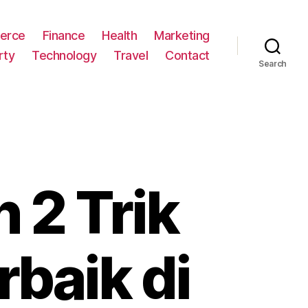
erce
Finance
Health
Marketing
rty
Technology
Travel
Contact
Search
 2 Trik
rbaik di