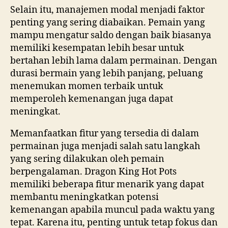
Selain itu, manajemen modal menjadi faktor
penting yang sering diabaikan. Pemain yang
mampu mengatur saldo dengan baik biasanya
memiliki kesempatan lebih besar untuk
bertahan lebih lama dalam permainan. Dengan
durasi bermain yang lebih panjang, peluang
menemukan momen terbaik untuk
memperoleh kemenangan juga dapat
meningkat.
Memanfaatkan fitur yang tersedia di dalam
permainan juga menjadi salah satu langkah
yang sering dilakukan oleh pemain
berpengalaman. Dragon King Hot Pots
memiliki beberapa fitur menarik yang dapat
membantu meningkatkan potensi
kemenangan apabila muncul pada waktu yang
tepat. Karena itu, penting untuk tetap fokus dan