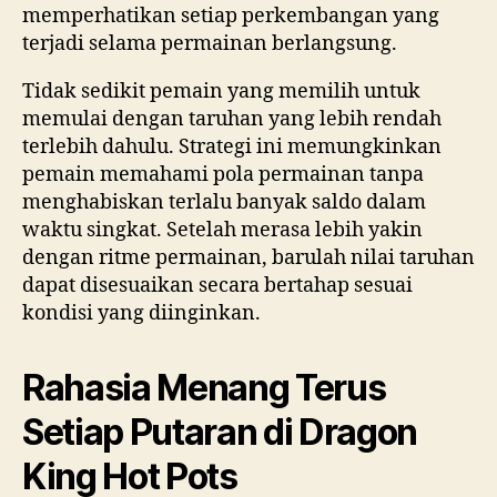
memperhatikan setiap perkembangan yang
terjadi selama permainan berlangsung.
Tidak sedikit pemain yang memilih untuk
memulai dengan taruhan yang lebih rendah
terlebih dahulu. Strategi ini memungkinkan
pemain memahami pola permainan tanpa
menghabiskan terlalu banyak saldo dalam
waktu singkat. Setelah merasa lebih yakin
dengan ritme permainan, barulah nilai taruhan
dapat disesuaikan secara bertahap sesuai
kondisi yang diinginkan.
Rahasia Menang Terus
Setiap Putaran di Dragon
King Hot Pots