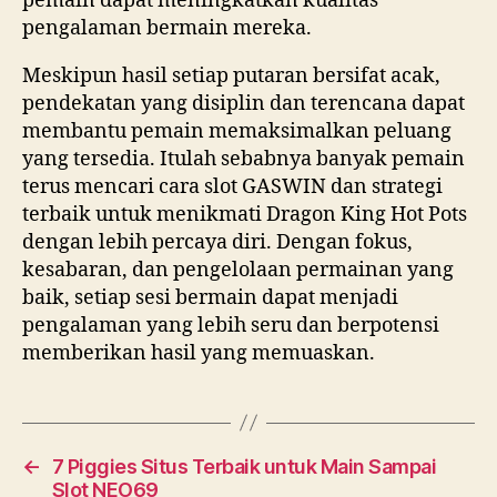
pemain dapat meningkatkan kualitas
pengalaman bermain mereka.
Meskipun hasil setiap putaran bersifat acak,
pendekatan yang disiplin dan terencana dapat
membantu pemain memaksimalkan peluang
yang tersedia. Itulah sebabnya banyak pemain
terus mencari cara slot GASWIN dan strategi
terbaik untuk menikmati Dragon King Hot Pots
dengan lebih percaya diri. Dengan fokus,
kesabaran, dan pengelolaan permainan yang
baik, setiap sesi bermain dapat menjadi
pengalaman yang lebih seru dan berpotensi
memberikan hasil yang memuaskan.
←
7 Piggies Situs Terbaik untuk Main Sampai
Slot NEO69