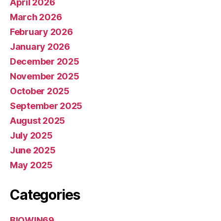
April 2026
March 2026
February 2026
January 2026
December 2025
November 2025
October 2025
September 2025
August 2025
July 2025
June 2025
May 2025
Categories
BIOWIN69