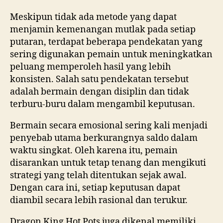
Meskipun tidak ada metode yang dapat
menjamin kemenangan mutlak pada setiap
putaran, terdapat beberapa pendekatan yang
sering digunakan pemain untuk meningkatkan
peluang memperoleh hasil yang lebih
konsisten. Salah satu pendekatan tersebut
adalah bermain dengan disiplin dan tidak
terburu-buru dalam mengambil keputusan.
Bermain secara emosional sering kali menjadi
penyebab utama berkurangnya saldo dalam
waktu singkat. Oleh karena itu, pemain
disarankan untuk tetap tenang dan mengikuti
strategi yang telah ditentukan sejak awal.
Dengan cara ini, setiap keputusan dapat
diambil secara lebih rasional dan terukur.
Dragon King Hot Pots juga dikenal memiliki