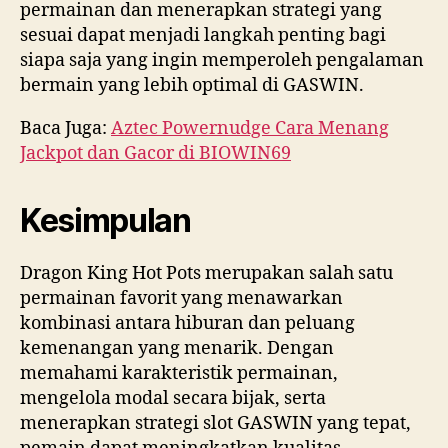
permainan dan menerapkan strategi yang
sesuai dapat menjadi langkah penting bagi
siapa saja yang ingin memperoleh pengalaman
bermain yang lebih optimal di GASWIN.
Baca Juga:
Aztec Powernudge Cara Menang
Jackpot dan Gacor di BIOWIN69
Kesimpulan
Dragon King Hot Pots merupakan salah satu
permainan favorit yang menawarkan
kombinasi antara hiburan dan peluang
kemenangan yang menarik. Dengan
memahami karakteristik permainan,
mengelola modal secara bijak, serta
menerapkan strategi slot GASWIN yang tepat,