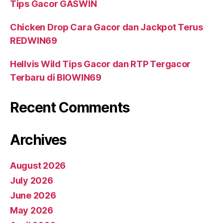
Tips Gacor GASWIN
Chicken Drop Cara Gacor dan Jackpot Terus
REDWIN69
Hellvis Wild Tips Gacor dan RTP Tergacor
Terbaru di BIOWIN69
Recent Comments
Archives
August 2026
July 2026
June 2026
May 2026