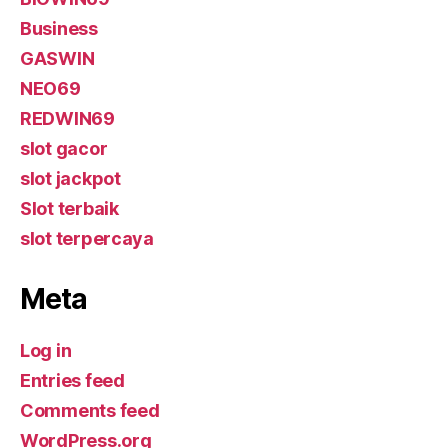
Business
GASWIN
NEO69
REDWIN69
slot gacor
slot jackpot
Slot terbaik
slot terpercaya
Meta
Log in
Entries feed
Comments feed
WordPress.org