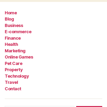
Home
Blog
Business
E-commerce
Finance
Health
Marketing
Online Games
Pet Care
Property
Technology
Travel
Contact