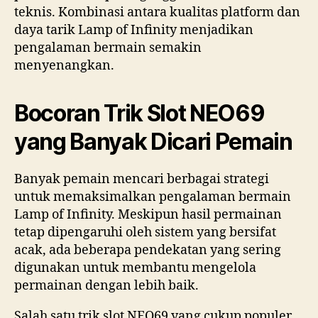
teknis. Kombinasi antara kualitas platform dan
daya tarik Lamp of Infinity menjadikan
pengalaman bermain semakin
menyenangkan.
Bocoran Trik Slot NEO69
yang Banyak Dicari Pemain
Banyak pemain mencari berbagai strategi
untuk memaksimalkan pengalaman bermain
Lamp of Infinity. Meskipun hasil permainan
tetap dipengaruhi oleh sistem yang bersifat
acak, ada beberapa pendekatan yang sering
digunakan untuk membantu mengelola
permainan dengan lebih baik.
Salah satu trik slot NEO69 yang cukup populer