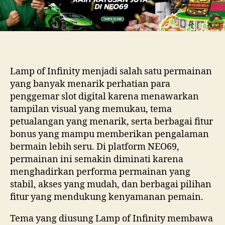
Lamp of Infinity menjadi salah satu permainan
yang banyak menarik perhatian para
penggemar slot digital karena menawarkan
tampilan visual yang memukau, tema
petualangan yang menarik, serta berbagai fitur
bonus yang mampu memberikan pengalaman
bermain lebih seru. Di platform NEO69,
permainan ini semakin diminati karena
menghadirkan performa permainan yang
stabil, akses yang mudah, dan berbagai pilihan
fitur yang mendukung kenyamanan pemain.
Tema yang diusung Lamp of Infinity membawa