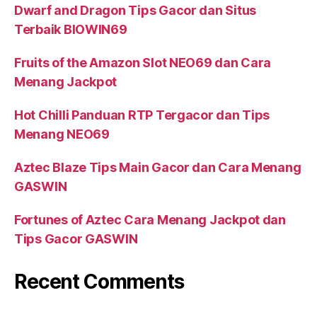
Dwarf and Dragon Tips Gacor dan Situs
Terbaik BIOWIN69
Fruits of the Amazon Slot NEO69 dan Cara
Menang Jackpot
Hot Chilli Panduan RTP Tergacor dan Tips
Menang NEO69
Aztec Blaze Tips Main Gacor dan Cara Menang
GASWIN
Fortunes of Aztec Cara Menang Jackpot dan
Tips Gacor GASWIN
Recent Comments