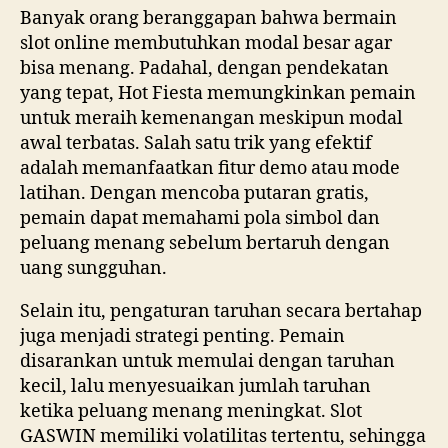
Banyak orang beranggapan bahwa bermain
slot online membutuhkan modal besar agar
bisa menang. Padahal, dengan pendekatan
yang tepat, Hot Fiesta memungkinkan pemain
untuk meraih kemenangan meskipun modal
awal terbatas. Salah satu trik yang efektif
adalah memanfaatkan fitur demo atau mode
latihan. Dengan mencoba putaran gratis,
pemain dapat memahami pola simbol dan
peluang menang sebelum bertaruh dengan
uang sungguhan.
Selain itu, pengaturan taruhan secara bertahap
juga menjadi strategi penting. Pemain
disarankan untuk memulai dengan taruhan
kecil, lalu menyesuaikan jumlah taruhan
ketika peluang menang meningkat. Slot
GASWIN memiliki volatilitas tertentu, sehingga