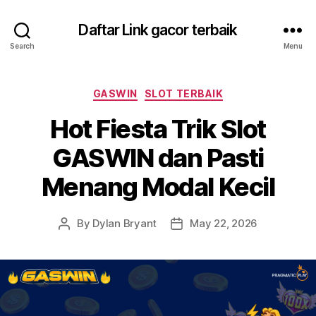
Daftar Link gacor terbaik
Search
Menu
Categories
GASWIN
SLOT TERBAIK
Hot Fiesta Trik Slot
GASWIN dan Pasti
Menang Modal Kecil
By
Dylan Bryant
May 22, 2026
Post
Post
author
date