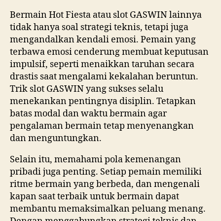
Bermain Hot Fiesta atau slot GASWIN lainnya
tidak hanya soal strategi teknis, tetapi juga
mengandalkan kendali emosi. Pemain yang
terbawa emosi cenderung membuat keputusan
impulsif, seperti menaikkan taruhan secara
drastis saat mengalami kekalahan beruntun.
Trik slot GASWIN yang sukses selalu
menekankan pentingnya disiplin. Tetapkan
batas modal dan waktu bermain agar
pengalaman bermain tetap menyenangkan
dan menguntungkan.
Selain itu, memahami pola kemenangan
pribadi juga penting. Setiap pemain memiliki
ritme bermain yang berbeda, dan mengenali
kapan saat terbaik untuk bermain dapat
membantu memaksimalkan peluang menang.