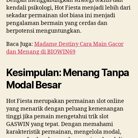
Dengan menggabungkan strategi teknis dan
kendali psikologi, Hot Fiesta menjadi lebih dari
sekadar permainan slot biasa ini menjadi
pengalaman bermain yang cerdas dan
berpotensi menguntungkan.
Baca Juga:
Madame Destiny Cara Main Gacor
dan Menang di BIOWIN69
Kesimpulan: Menang Tanpa
Modal Besar
Hot Fiesta merupakan permainan slot online
yang menarik dengan peluang kemenangan
tinggi jika pemain mengetahui trik slot
GASWIN yang tepat. Dengan memahami
karakteristik permainan, mengelola modal,