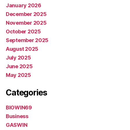
January 2026
December 2025
November 2025
October 2025
September 2025
August 2025
July 2025
June 2025
May 2025
Categories
BIOWIN69
Business
GASWIN