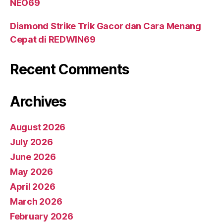
NEO69
Diamond Strike Trik Gacor dan Cara Menang
Cepat di REDWIN69
Recent Comments
Archives
August 2026
July 2026
June 2026
May 2026
April 2026
March 2026
February 2026