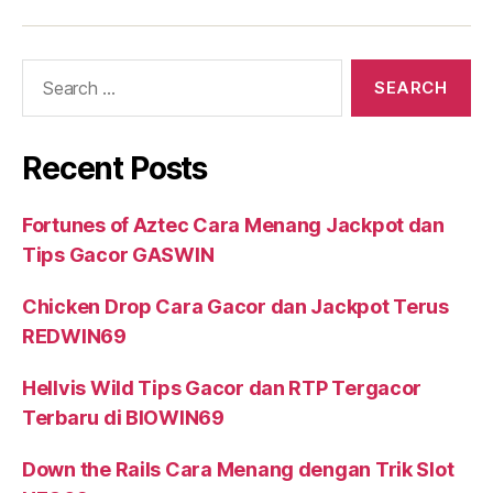
Search
for:
Recent Posts
Fortunes of Aztec Cara Menang Jackpot dan
Tips Gacor GASWIN
Chicken Drop Cara Gacor dan Jackpot Terus
REDWIN69
Hellvis Wild Tips Gacor dan RTP Tergacor
Terbaru di BIOWIN69
Down the Rails Cara Menang dengan Trik Slot