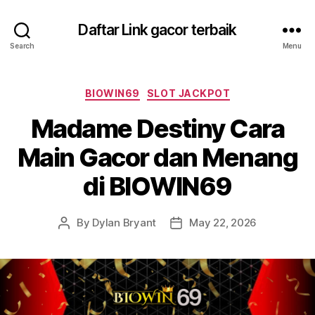
Daftar Link gacor terbaik
Search
Menu
Categories
BIOWIN69
SLOT JACKPOT
Madame Destiny Cara
Main Gacor dan Menang
di BIOWIN69
By
Dylan Bryant
May 22, 2026
Post
Post
author
date