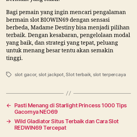
Bagi pemain yang ingin mencari pengalaman
bermain slot BIOWIN69 dengan sensasi
berbeda, Madame Destiny bisa menjadi pilihan
terbaik. Dengan kesabaran, pengelolaan modal
yang baik, dan strategi yang tepat, peluang
untuk menang besar tentu akan semakin
tinggi.
slot gacor
,
slot jackpot
,
Slot terbaik
,
slot terpercaya
Tags
←
Pasti Menang di Starlight Princess 1000 Tips
Gacornya NEO69
→
Wild Gladiator Situs Terbaik dan Cara Slot
REDWIN69 Tercepat