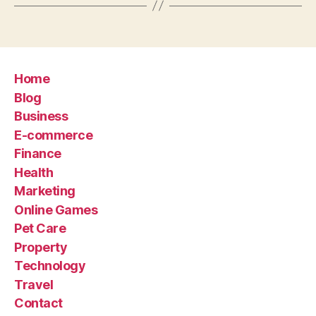
Home
Blog
Business
E-commerce
Finance
Health
Marketing
Online Games
Pet Care
Property
Technology
Travel
Contact