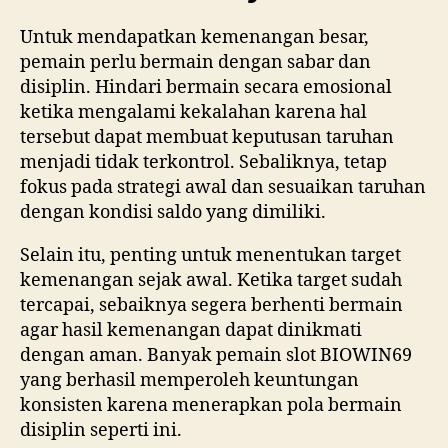
Untuk mendapatkan kemenangan besar,
pemain perlu bermain dengan sabar dan
disiplin. Hindari bermain secara emosional
ketika mengalami kekalahan karena hal
tersebut dapat membuat keputusan taruhan
menjadi tidak terkontrol. Sebaliknya, tetap
fokus pada strategi awal dan sesuaikan taruhan
dengan kondisi saldo yang dimiliki.
Selain itu, penting untuk menentukan target
kemenangan sejak awal. Ketika target sudah
tercapai, sebaiknya segera berhenti bermain
agar hasil kemenangan dapat dinikmati
dengan aman. Banyak pemain slot BIOWIN69
yang berhasil memperoleh keuntungan
konsisten karena menerapkan pola bermain
disiplin seperti ini.