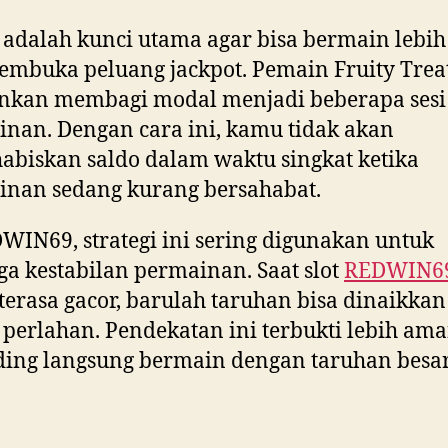
adalah kunci utama agar bisa bermain lebi
mbuka peluang jackpot. Pemain Fruity Trea
ankan membagi modal menjadi beberapa sesi
nan. Dengan cara ini, kamu tidak akan
biskan saldo dalam waktu singkat ketika
inan sedang kurang bersahabat.
WIN69, strategi ini sering digunakan untuk
a kestabilan permainan. Saat slot
REDWIN6
terasa gacor, barulah taruhan bisa dinaikkan
 perlahan. Pendekatan ini terbukti lebih am
ing langsung bermain dengan taruhan besar