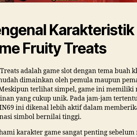
ngenal Karakteristik
me Fruity Treats
 Treats adalah game slot dengan tema buah k
mudah dimainkan oleh pemula maupun pem
Meskipun terlihat simpel, game ini memiliki 
nan yang cukup unik. Pada jam-jam tertentu,
69 ini dikenal lebih aktif dalam memberi
asi simbol bernilai tinggi.
ami karakter game sangat penting sebelum