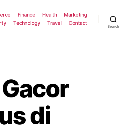
erce
Finance
Health
Marketing
rty
Technology
Travel
Contact
Search
 Gacor
us di