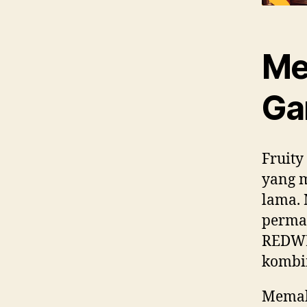
Me
Ga
Fruity
yang 
lama. 
permai
REDWIN
kombin
Memah