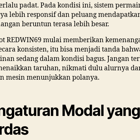
terlalu padat. Pada kondisi ini, sistem perma
ya lebih responsif dan peluang mendapatka
ngan beruntun terasa lebih besar.
slot REDWIN69 mulai memberikan kemenang
secara konsisten, itu bisa menjadi tanda bahw
nan sedang dalam kondisi bagus. Jangan te
enaikkan taruhan, nikmati dulu alurnya da
an mesin menunjukkan polanya.
ngaturan Modal yan
rdas