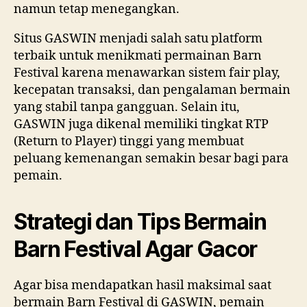
namun tetap menegangkan.
Situs GASWIN menjadi salah satu platform
terbaik untuk menikmati permainan Barn
Festival karena menawarkan sistem fair play,
kecepatan transaksi, dan pengalaman bermain
yang stabil tanpa gangguan. Selain itu,
GASWIN juga dikenal memiliki tingkat RTP
(Return to Player) tinggi yang membuat
peluang kemenangan semakin besar bagi para
pemain.
Strategi dan Tips Bermain
Barn Festival Agar Gacor
Agar bisa mendapatkan hasil maksimal saat
bermain Barn Festival di GASWIN, pemain