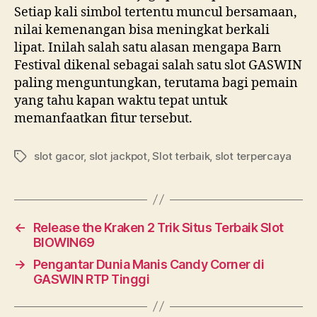
Setiap kali simbol tertentu muncul bersamaan,
nilai kemenangan bisa meningkat berkali
lipat. Inilah salah satu alasan mengapa Barn
Festival dikenal sebagai salah satu slot GASWIN
paling menguntungkan, terutama bagi pemain
yang tahu kapan waktu tepat untuk
memanfaatkan fitur tersebut.
slot gacor
,
slot jackpot
,
Slot terbaik
,
slot terpercaya
Tags
←
Release the Kraken 2 Trik Situs Terbaik Slot
BIOWIN69
→
Pengantar Dunia Manis Candy Corner di
GASWIN RTP Tinggi