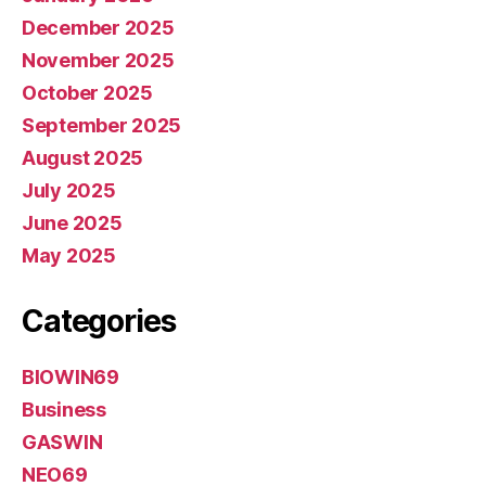
December 2025
November 2025
October 2025
September 2025
August 2025
July 2025
June 2025
May 2025
Categories
BIOWIN69
Business
GASWIN
NEO69