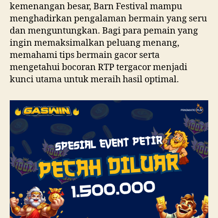
kemenangan besar, Barn Festival mampu
menghadirkan pengalaman bermain yang seru
dan menguntungkan. Bagi para pemain yang
ingin memaksimalkan peluang menang,
memahami tips bermain gacor serta
mengetahui bocoran RTP tergacor menjadi
kunci utama untuk meraih hasil optimal.