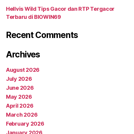
Hellvis Wild Tips Gacor dan RTP Tergacor
Terbaru di BIOWIN69
Recent Comments
Archives
August 2026
July 2026
June 2026
May 2026
April 2026
March 2026
February 2026
January 2026