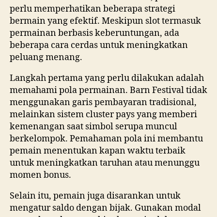
perlu memperhatikan beberapa strategi
bermain yang efektif. Meskipun slot termasuk
permainan berbasis keberuntungan, ada
beberapa cara cerdas untuk meningkatkan
peluang menang.
Langkah pertama yang perlu dilakukan adalah
memahami pola permainan. Barn Festival tidak
menggunakan garis pembayaran tradisional,
melainkan sistem cluster pays yang memberi
kemenangan saat simbol serupa muncul
berkelompok. Pemahaman pola ini membantu
pemain menentukan kapan waktu terbaik
untuk meningkatkan taruhan atau menunggu
momen bonus.
Selain itu, pemain juga disarankan untuk
mengatur saldo dengan bijak. Gunakan modal