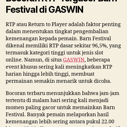
Festival di GASWIN
RTP atau Return to Player adalah faktor penting
dalam menentukan tingkat pengembalian
kemenangan kepada pemain. Barn Festival
dikenal memiliki RTP dasar sekitar 96,5%, yang
termasuk kategori tinggi untuk jenis slot
online. Namun, di situs
GASWIN
, beberapa
event khusus sering kali meningkatkan RTP
harian hingga lebih tinggi, membuat
permainan semakin menarik untuk dicoba.
Bocoran terbaru menunjukkan bahwa jam-jam
tertentu di malam hari sering kali menjadi
momen paling gacor untuk memainkan Barn
Festival. Banyak pemain melaporkan hasil
kemenangan lebih sering antara pukul 22.00