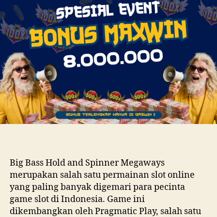
Big Bass Hold and Spinner Megaways
merupakan salah satu permainan slot online
yang paling banyak digemari para pecinta
game slot di Indonesia. Game ini
dikembangkan oleh Pragmatic Play, salah satu