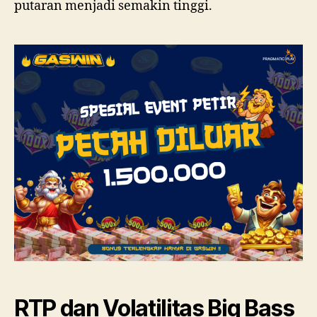
putaran menjadi semakin tinggi.
RTP dan Volatilitas Big Bass