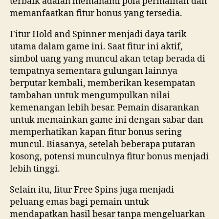
terbaik adalah memahami pola permainan dan
memanfaatkan fitur bonus yang tersedia.
Fitur Hold and Spinner menjadi daya tarik
utama dalam game ini. Saat fitur ini aktif,
simbol uang yang muncul akan tetap berada di
tempatnya sementara gulungan lainnya
berputar kembali, memberikan kesempatan
tambahan untuk mengumpulkan nilai
kemenangan lebih besar. Pemain disarankan
untuk memainkan game ini dengan sabar dan
memperhatikan kapan fitur bonus sering
muncul. Biasanya, setelah beberapa putaran
kosong, potensi munculnya fitur bonus menjadi
lebih tinggi.
Selain itu, fitur Free Spins juga menjadi
peluang emas bagi pemain untuk
mendapatkan hasil besar tanpa mengeluarkan