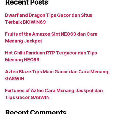
Recent Posts
Dwarf and Dragon Tips Gacor dan Situs
Terbaik BIOWIN69
Fruits of the Amazon Slot NEO69 dan Cara
Menang Jackpot
Hot Chilli Panduan RTP Tergacor dan Tips
Menang NEO69
Aztec Blaze Tips Main Gacor dan Cara Menang
GASWIN
Fortunes of Aztec Cara Menang Jackpot dan
Tips Gacor GASWIN
Recent Comments