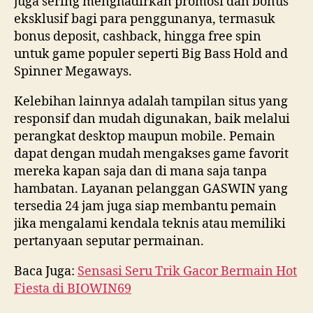
juga sering menghadirkan promosi dan bonus
eksklusif bagi para penggunanya, termasuk
bonus deposit, cashback, hingga free spin
untuk game populer seperti Big Bass Hold and
Spinner Megaways.
Kelebihan lainnya adalah tampilan situs yang
responsif dan mudah digunakan, baik melalui
perangkat desktop maupun mobile. Pemain
dapat dengan mudah mengakses game favorit
mereka kapan saja dan di mana saja tanpa
hambatan. Layanan pelanggan GASWIN yang
tersedia 24 jam juga siap membantu pemain
jika mengalami kendala teknis atau memiliki
pertanyaan seputar permainan.
Baca Juga:
Sensasi Seru Trik Gacor Bermain Hot
Fiesta di BIOWIN69