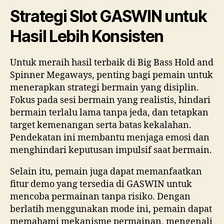
Strategi Slot GASWIN untuk
Hasil Lebih Konsisten
Untuk meraih hasil terbaik di Big Bass Hold and
Spinner Megaways, penting bagi pemain untuk
menerapkan strategi bermain yang disiplin.
Fokus pada sesi bermain yang realistis, hindari
bermain terlalu lama tanpa jeda, dan tetapkan
target kemenangan serta batas kekalahan.
Pendekatan ini membantu menjaga emosi dan
menghindari keputusan impulsif saat bermain.
Selain itu, pemain juga dapat memanfaatkan
fitur demo yang tersedia di GASWIN untuk
mencoba permainan tanpa risiko. Dengan
berlatih menggunakan mode ini, pemain dapat
memahami mekanisme permainan, mengenali