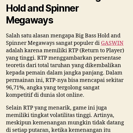
Hold and Spinner
Megaways
Salah satu alasan mengapa Big Bass Hold and
Spinner Megaways sangat populer di
GASWIN
adalah karena memiliki RTP (Return to Player)
yang tinggi. RTP menggambarkan persentase
teoretis dari total taruhan yang dikembalikan
kepada pemain dalam jangka panjang. Dalam
permainan ini, RTP-nya bisa mencapai sekitar
96,71%, angka yang tergolong sangat
kompetitif di dunia slot online.
Selain RTP yang menarik, game ini juga
memiliki tingkat volatilitas tinggi. Artinya,
meskipun kemenangan mungkin tidak datang
di setiap putaran, ketika kemenangan itu