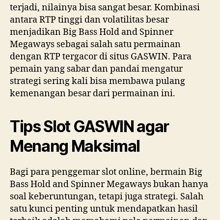
terjadi, nilainya bisa sangat besar. Kombinasi
antara RTP tinggi dan volatilitas besar
menjadikan Big Bass Hold and Spinner
Megaways sebagai salah satu permainan
dengan RTP tergacor di situs GASWIN. Para
pemain yang sabar dan pandai mengatur
strategi sering kali bisa membawa pulang
kemenangan besar dari permainan ini.
Tips Slot GASWIN agar
Menang Maksimal
Bagi para penggemar slot online, bermain Big
Bass Hold and Spinner Megaways bukan hanya
soal keberuntungan, tetapi juga strategi. Salah
satu kunci penting untuk mendapatkan hasil