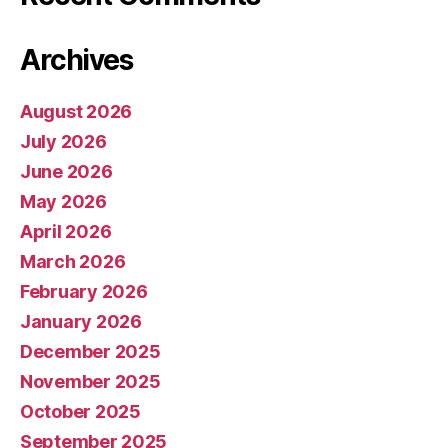
Archives
August 2026
July 2026
June 2026
May 2026
April 2026
March 2026
February 2026
January 2026
December 2025
November 2025
October 2025
September 2025