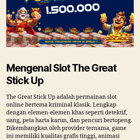
Mengenal Slot The Great
Stick Up
The Great Stick Up adalah permainan slot
online bertema kriminal klasik. Lengkap
dengan elemen-elemen khas seperti detektif,
uang, peta harta karun, dan pencuri bertopeng.
Dikembangkan oleh provider ternama, game
ini memiliki kualitas grafis tinggi, animasi