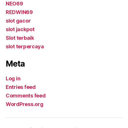
NEO69
REDWIN69
slot gacor
slot jackpot
Slot terbaik
slot terpercaya
Meta
Log in
Entries feed
Comments feed
WordPress.org