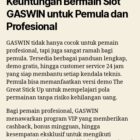
Keuntungan Bermain Slot
GASWIN untuk Pemula dan
Profesional
GASWIN tidak hanya cocok untuk pemain
profesional, tapi juga sangat ramah bagi
pemula. Tersedia berbagai panduan lengkap,
demo gratis, hingga customer service 24 jam
yang siap membantu setiap kendala teknis.
Pemula bisa memanfaatkan versi demo The
Great Stick Up untuk mempelajari pola
permainan tanpa risiko kehilangan uang.
Bagi pemain profesional, GASWIN
menawarkan program VIP yang memberikan
cashback, bonus mingguan, hingga
kesempatan eksklusif untuk mengikuti