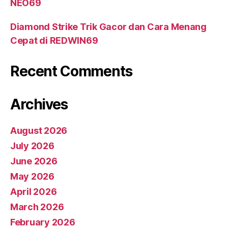
NEO69
Diamond Strike Trik Gacor dan Cara Menang
Cepat di REDWIN69
Recent Comments
Archives
August 2026
July 2026
June 2026
May 2026
April 2026
March 2026
February 2026