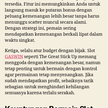
tersedia. Fitur ini memungkinkan Anda untuk
langsung masuk ke putaran bonus dengan
peluang kemenangan lebih besar tanpa harus
menunggu scatter muncul secara alami.
Dengan strategi ini, pemain sering
mendapatkan kemenangan berkali lipat dalam
waktu singkat.
Ketiga, selalu atur budget dengan bijak. Slot
GASWIN
seperti The Great Stick Up memang
menggoda dengan kemenangan besar, namun
tetap penting untuk bermain dengan kontrol
agar permainan tetap menyenangkan. Jika
sudah mendapatkan profit, sebaiknya tarik
sebagian untuk menghindari kehilangan
semuanya karena terlalu serakah.