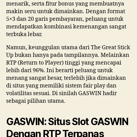
menarik, serta fitur bonus yang membuatnya
makin seru untuk dimainkan. Dengan format
5×3 dan 20 garis pembayaran, peluang untuk
mendapatkan kombinasi kemenangan sangat
terbuka lebar.
Namun, keunggulan utama dari The Great Stick
Up bukan hanya pada tampilannya. Melainkan
RTP (Return to Player) tinggi yang mencapai
lebih dari 96%. Ini berarti peluang untuk
menang sangat besar, terlebih jika dimainkan
di situs yang memiliki sistem fair play dan
volatilitas sesuai. Di sinilah GASWIN hadir
sebagai pilihan utama.
GASWIN: Situs Slot GASWIN
Dengan RTP Terpanas