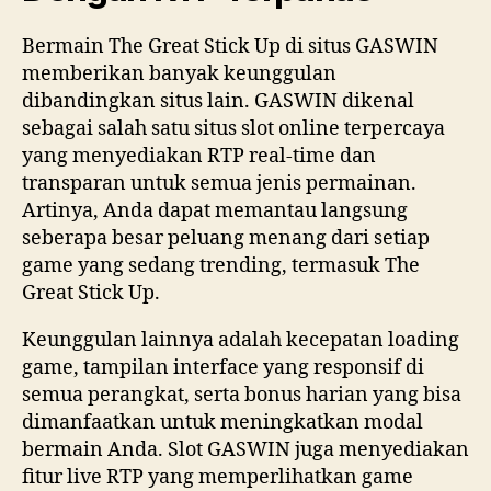
Bermain The Great Stick Up di situs GASWIN
memberikan banyak keunggulan
dibandingkan situs lain. GASWIN dikenal
sebagai salah satu situs slot online terpercaya
yang menyediakan RTP real-time dan
transparan untuk semua jenis permainan.
Artinya, Anda dapat memantau langsung
seberapa besar peluang menang dari setiap
game yang sedang trending, termasuk The
Great Stick Up.
Keunggulan lainnya adalah kecepatan loading
game, tampilan interface yang responsif di
semua perangkat, serta bonus harian yang bisa
dimanfaatkan untuk meningkatkan modal
bermain Anda. Slot GASWIN juga menyediakan
fitur live RTP yang memperlihatkan game