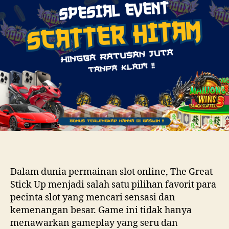
Dalam dunia permainan slot online, The Great
Stick Up menjadi salah satu pilihan favorit para
pecinta slot yang mencari sensasi dan
kemenangan besar. Game ini tidak hanya
menawarkan gameplay yang seru dan