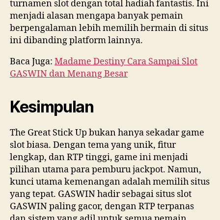
turnamen slot dengan total hadiah fantastis. Ini
menjadi alasan mengapa banyak pemain
berpengalaman lebih memilih bermain di situs
ini dibanding platform lainnya.
Baca Juga:
Madame Destiny Cara Sampai Slot
GASWIN dan Menang Besar
Kesimpulan
The Great Stick Up bukan hanya sekadar game
slot biasa. Dengan tema yang unik, fitur
lengkap, dan RTP tinggi, game ini menjadi
pilihan utama para pemburu jackpot. Namun,
kunci utama kemenangan adalah memilih situs
yang tepat. GASWIN hadir sebagai situs slot
GASWIN paling gacor, dengan RTP terpanas
dan sistem yang adil untuk semua pemain.