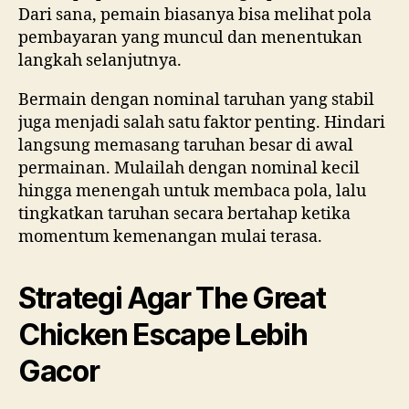
Dari sana, pemain biasanya bisa melihat pola
pembayaran yang muncul dan menentukan
langkah selanjutnya.
Bermain dengan nominal taruhan yang stabil
juga menjadi salah satu faktor penting. Hindari
langsung memasang taruhan besar di awal
permainan. Mulailah dengan nominal kecil
hingga menengah untuk membaca pola, lalu
tingkatkan taruhan secara bertahap ketika
momentum kemenangan mulai terasa.
Strategi Agar The Great
Chicken Escape Lebih
Gacor