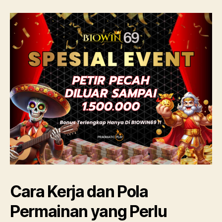
Cara Kerja dan Pola
Permainan yang Perlu