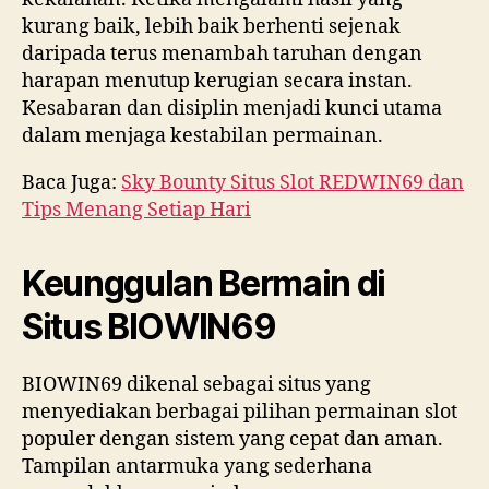
kurang baik, lebih baik berhenti sejenak
daripada terus menambah taruhan dengan
harapan menutup kerugian secara instan.
Kesabaran dan disiplin menjadi kunci utama
dalam menjaga kestabilan permainan.
Baca Juga:
Sky Bounty Situs Slot REDWIN69 dan
Tips Menang Setiap Hari
Keunggulan Bermain di
Situs BIOWIN69
BIOWIN69 dikenal sebagai situs yang
menyediakan berbagai pilihan permainan slot
populer dengan sistem yang cepat dan aman.
Tampilan antarmuka yang sederhana