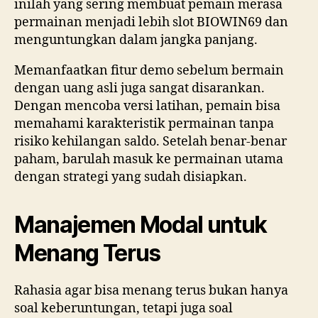
inilah yang sering membuat pemain merasa
permainan menjadi lebih slot BIOWIN69 dan
menguntungkan dalam jangka panjang.
Memanfaatkan fitur demo sebelum bermain
dengan uang asli juga sangat disarankan.
Dengan mencoba versi latihan, pemain bisa
memahami karakteristik permainan tanpa
risiko kehilangan saldo. Setelah benar-benar
paham, barulah masuk ke permainan utama
dengan strategi yang sudah disiapkan.
Manajemen Modal untuk
Menang Terus
Rahasia agar bisa menang terus bukan hanya
soal keberuntungan, tetapi juga soal