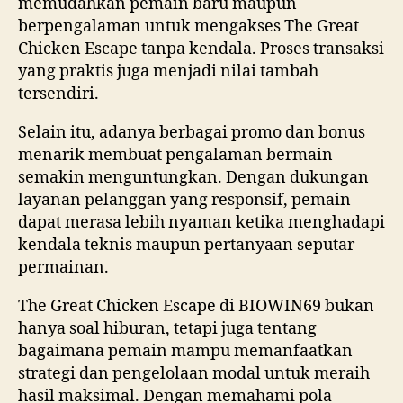
memudahkan pemain baru maupun
berpengalaman untuk mengakses The Great
Chicken Escape tanpa kendala. Proses transaksi
yang praktis juga menjadi nilai tambah
tersendiri.
Selain itu, adanya berbagai promo dan bonus
menarik membuat pengalaman bermain
semakin menguntungkan. Dengan dukungan
layanan pelanggan yang responsif, pemain
dapat merasa lebih nyaman ketika menghadapi
kendala teknis maupun pertanyaan seputar
permainan.
The Great Chicken Escape di BIOWIN69 bukan
hanya soal hiburan, tetapi juga tentang
bagaimana pemain mampu memanfaatkan
strategi dan pengelolaan modal untuk meraih
hasil maksimal. Dengan memahami pola