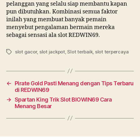
pelanggan yang selalu siap membantu kapan
pun dibutuhkan. Kombinasi semua faktor
inilah yang membuat banyak pemain
menyebut pengalaman bermain mereka
sebagai sensasi ala slot REDWIN69.
slot gacor
,
slot jackpot
,
Slot terbaik
,
slot terpercaya
Tags
←
Pirate Gold Pasti Menang dengan Tips Terbaru
di REDWIN69
→
Spartan King Trik Slot BIOWIN69 Cara
Menang Besar