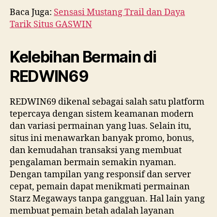
Baca Juga:
Sensasi Mustang Trail dan Daya
Tarik Situs GASWIN
Kelebihan Bermain di
REDWIN69
REDWIN69 dikenal sebagai salah satu platform
tepercaya dengan sistem keamanan modern
dan variasi permainan yang luas. Selain itu,
situs ini menawarkan banyak promo, bonus,
dan kemudahan transaksi yang membuat
pengalaman bermain semakin nyaman.
Dengan tampilan yang responsif dan server
cepat, pemain dapat menikmati permainan
Starz Megaways tanpa gangguan. Hal lain yang
membuat pemain betah adalah layanan