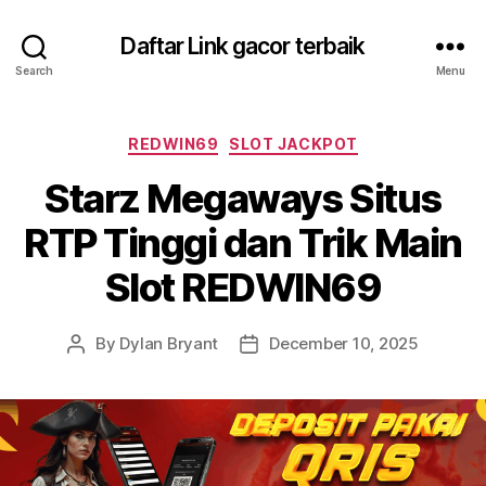
Daftar Link gacor terbaik
Search
Menu
Categories
REDWIN69
SLOT JACKPOT
Starz Megaways Situs
RTP Tinggi dan Trik Main
Slot REDWIN69
By
Dylan Bryant
December 10, 2025
Post
Post
author
date