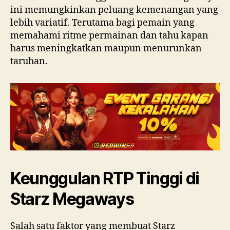
ini memungkinkan peluang kemenangan yang
lebih variatif. Terutama bagi pemain yang
memahami ritme permainan dan tahu kapan
harus meningkatkan maupun menurunkan
taruhan.
Keunggulan RTP Tinggi di
Starz Megaways
Salah satu faktor yang membuat Starz