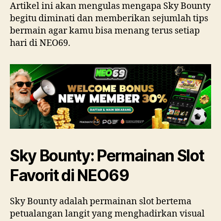
Artikel ini akan mengulas mengapa Sky Bounty
begitu diminati dan memberikan sejumlah tips
bermain agar kamu bisa menang terus setiap
hari di NEO69.
Sky Bounty: Permainan Slot
Favorit di NEO69
Sky Bounty adalah permainan slot bertema
petualangan langit yang menghadirkan visual