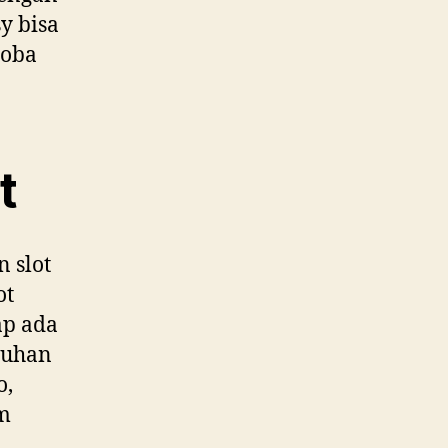
y bisa
coba
t
 slot
ot
ap ada
ruhan
o,
um