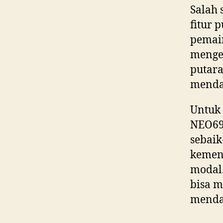
Salah 
fitur 
pemai
menge
putara
mendap
Untuk
NEO69,
sebaik
kemena
modal.
bisa m
menda