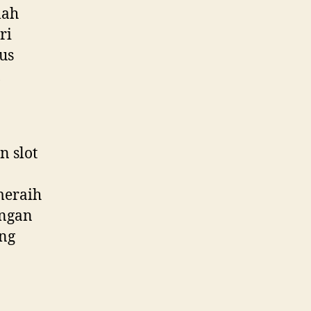
lah
ri
us
,
.
 slot
meraih
angan
ang