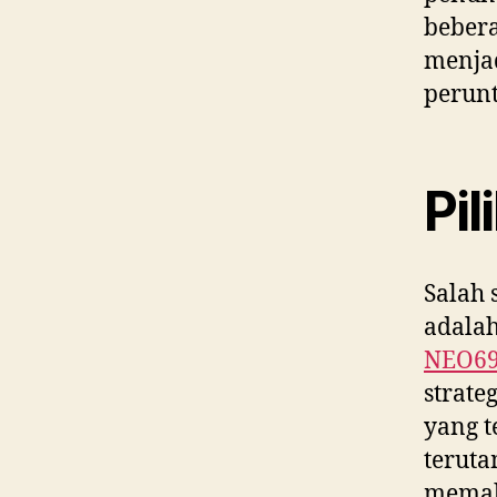
bebera
menjad
perunt
Pi
Salah 
adalah
NEO6
strate
yang t
teruta
memah