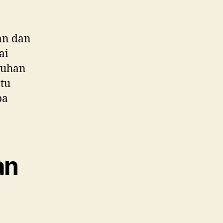
an dan
ai
ruhan
tu
pa
an