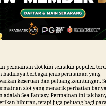
n permainan slot kini semakin populer, ter
 hadirnya berbagai jenis permainan yang
arkan keseruan dan peluang keuntungan. S
ermainan slot yang menarik perhatian bany
 adalah Sea Fantasy. Permainan ini tak han
ikan hiburan, tetapi juga peluang bagi par