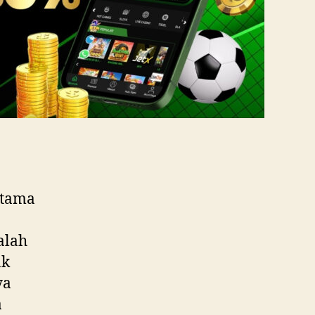
utama
alah
ak
ya
a