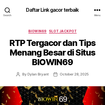
Daftar Link gacor terbaik
Search
Menu
Categories
BIOWIN69
SLOT JACKPOT
RTP Tergacor dan Tips
Menang Besar di Situs
BIOWIN69
By
Dylan Bryant
October 28, 2025
Post
Post
author
date