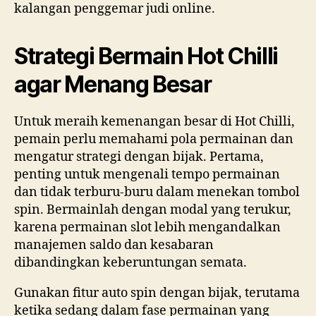
kalangan penggemar judi online.
Strategi Bermain Hot Chilli
agar Menang Besar
Untuk meraih kemenangan besar di Hot Chilli,
pemain perlu memahami pola permainan dan
mengatur strategi dengan bijak. Pertama,
penting untuk mengenali tempo permainan
dan tidak terburu-buru dalam menekan tombol
spin. Bermainlah dengan modal yang terukur,
karena permainan slot lebih mengandalkan
manajemen saldo dan kesabaran
dibandingkan keberuntungan semata.
Gunakan fitur auto spin dengan bijak, terutama
ketika sedang dalam fase permainan yang