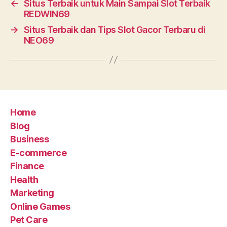
←
Situs Terbaik untuk Main Sampai Slot Terbaik
REDWIN69
→
Situs Terbaik dan Tips Slot Gacor Terbaru di
NEO69
Home
Blog
Business
E-commerce
Finance
Health
Marketing
Online Games
Pet Care