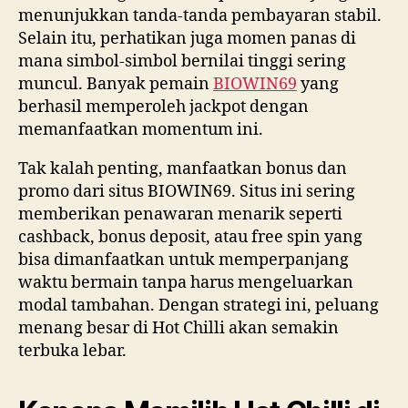
menunjukkan tanda-tanda pembayaran stabil.
Selain itu, perhatikan juga momen panas di
mana simbol-simbol bernilai tinggi sering
muncul. Banyak pemain
BIOWIN69
yang
berhasil memperoleh jackpot dengan
memanfaatkan momentum ini.
Tak kalah penting, manfaatkan bonus dan
promo dari situs BIOWIN69. Situs ini sering
memberikan penawaran menarik seperti
cashback, bonus deposit, atau free spin yang
bisa dimanfaatkan untuk memperpanjang
waktu bermain tanpa harus mengeluarkan
modal tambahan. Dengan strategi ini, peluang
menang besar di Hot Chilli akan semakin
terbuka lebar.