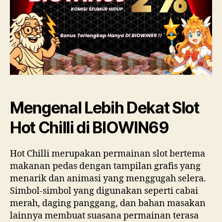
Mengenal Lebih Dekat Slot
Hot Chilli di BIOWIN69
Hot Chilli merupakan permainan slot bertema
makanan pedas dengan tampilan grafis yang
menarik dan animasi yang menggugah selera.
Simbol-simbol yang digunakan seperti cabai
merah, daging panggang, dan bahan masakan
lainnya membuat suasana permainan terasa