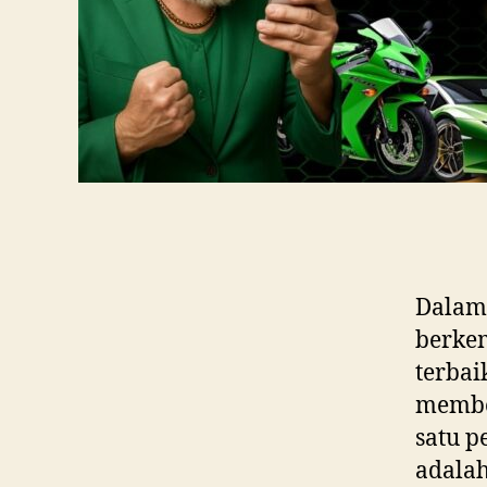
Dalam 
berke
terbai
membe
satu 
adalah