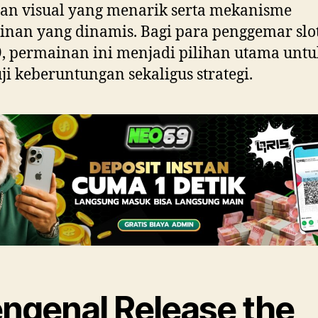
an visual yang menarik serta mekanisme
nan yang dinamis. Bagi para penggemar slo
 permainan ini menjadi pilihan utama untu
i keberuntungan sekaligus strategi.
ngenal Release the