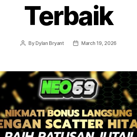
Terbaik
By
Dylan Bryant
March 19, 2026
Post
Post
author
date