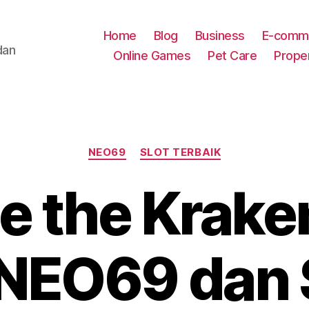
Home
Blog
Business
E-comm
dan
Online Games
Pet Care
Prope
Categories
NEO69
SLOT TERBAIK
e the Kraken
 NEO69 dan 