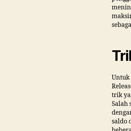
menin
maksi
sebaga
Tri
Untuk
Relea
trik 
Salah 
dengan
saldo 
bebera