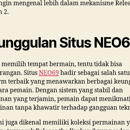
ngin mengenal lebih dalam mekanisme Relea
 2.
unggulan Situs NEO
memilih tempat bermain, tentu tidak bisa
rangan. Situs
NEO69
hadir sebagai salah satu
orm terbaik yang menawarkan berbagai keun
ara pemain. Dengan sistem yang stabil dan
nan yang terjamin, pemain dapat menikmat
nan tanpa khawatir terhadap gangguan tekn
ini juga dikenal memiliki koleksi permainan 