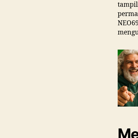
tampil
permai
NEO69,
menguj
Me