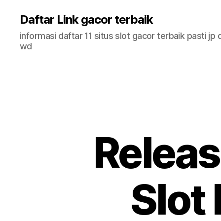
Daftar Link gacor terbaik
informasi daftar 11 situs slot gacor terbaik pasti jp 
wd
Releas
Slot