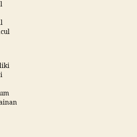
l
l
cul
iki
i
tum
mainan
n