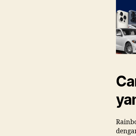
Ca
ya
Rainb
denga