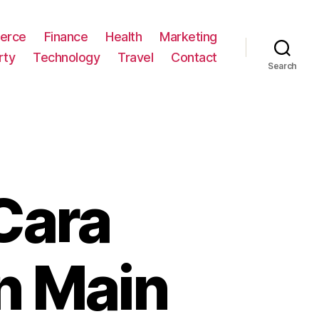
erce
Finance
Health
Marketing
rty
Technology
Travel
Contact
Search
Cara
n Main