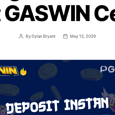
t GASWIN C
By
Dylan Bryant
May 13, 2026
Post
Post
author
date