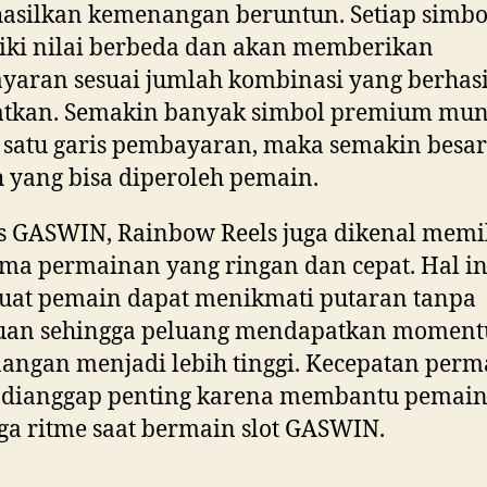
asilkan kemenangan beruntun. Setiap simbo
iki nilai berbeda dan akan memberikan
aran sesuai jumlah kombinasi yang berhasi
atkan. Semakin banyak simbol premium mun
satu garis pembayaran, maka semakin besar
 yang bisa diperoleh pemain.
us GASWIN, Rainbow Reels juga dikenal memil
ma permainan yang ringan dan cepat. Hal in
at pemain dapat menikmati putaran tanpa
uan sehingga peluang mendapatkan momen
ngan menjadi lebih tinggi. Kecepatan per
g dianggap penting karena membantu pemai
a ritme saat bermain slot GASWIN.