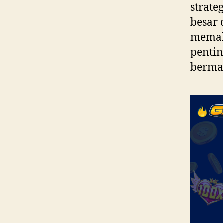
strate
besar 
memah
penti
berma