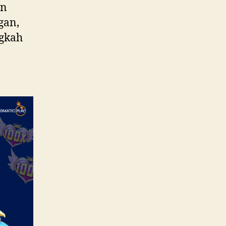
an
gan,
ngkah