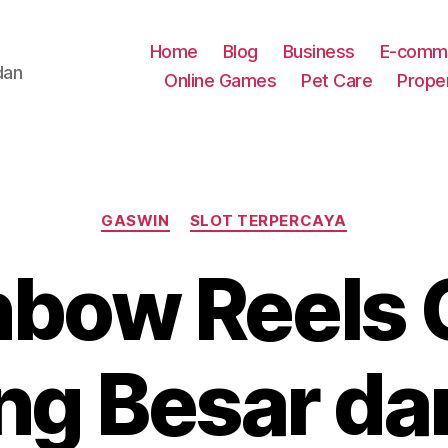
Home
Blog
Business
E-comm
dan
Online Games
Pet Care
Prope
Categories
GASWIN
SLOT TERPERCAYA
nbow Reels 
g Besar da