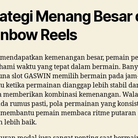
rategi Menang Besar 
inbow Reels
 mendapatkan kemenangan besar, pemain pe
ami waktu yang tepat dalam bermain. Ban
una slot GASWIN memilih bermain pada jam
tu ketika permainan dianggap lebih stabil da
 memberikan kombinasi kemenangan. Wal
ada rumus pasti, pola permainan yang konsis
g membantu pemain membaca ritme putaran
 lebih baik.