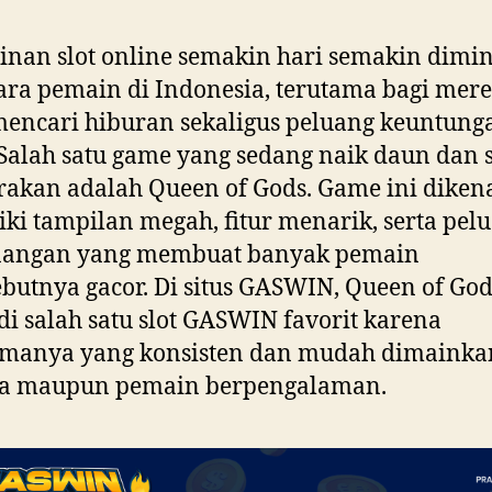
nan slot online semakin hari semakin dimin
ara pemain di Indonesia, terutama bagi mer
encari hiburan sekaligus peluang keuntung
 Salah satu game yang sedang naik daun dan 
rakan adalah Queen of Gods. Game ini diken
ki tampilan megah, fitur menarik, serta pel
angan yang membuat banyak pemain
utnya gacor. Di situs GASWIN, Queen of God
i salah satu slot GASWIN favorit karena
rmanya yang konsisten dan mudah dimainka
a maupun pemain berpengalaman.