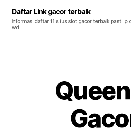
Daftar Link gacor terbaik
informasi daftar 11 situs slot gacor terbaik pasti jp 
wd
Queen 
Gacor