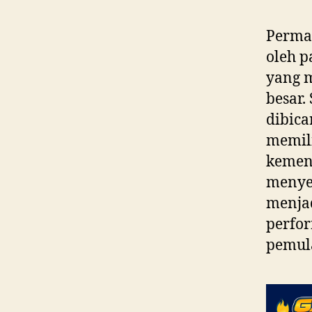
Permai
oleh p
yang m
besar.
dibica
memili
kemen
menyeb
menjad
perfo
pemul