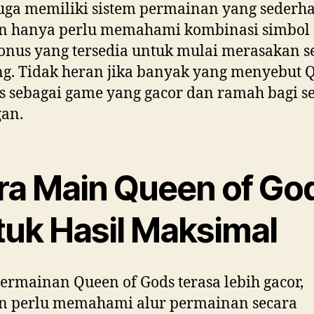
uga memiliki sistem permainan yang sederh
n hanya perlu memahami kombinasi simbol
bonus yang tersedia untuk mulai merasakan s
g. Tidak heran jika banyak yang menyebut 
s sebagai game yang gacor dan ramah bagi 
an.
ra Main Queen of Go
tuk Hasil Maksimal
ermainan Queen of Gods terasa lebih gacor,
n perlu memahami alur permainan secara