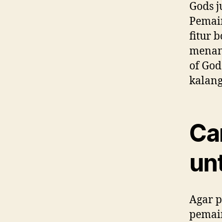
Gods j
Pemai
fitur 
menan
of God
kalang
Ca
un
Agar p
pemai