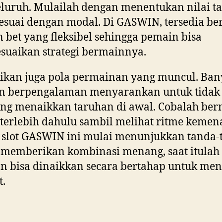
luruh. Mulailah dengan menentukan nilai t
esuai dengan modal. Di GASWIN, tersedia be
n bet yang fleksibel sehingga pemain bisa
uaikan strategi bermainnya.
ikan juga pola permainan yang muncul. Ba
n berpengalaman menyarankan untuk tidak
ng menaikkan taruhan di awal. Cobalah be
 terlebih dahulu sambil melihat ritme keme
 slot GASWIN ini mulai menunjukkan tanda-
 memberikan kombinasi menang, saat itulah
n bisa dinaikkan secara bertahap untuk men
t.