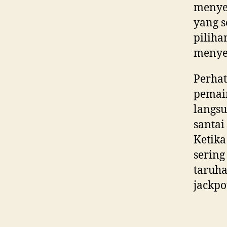
menye
yang s
piliha
menyes
Perhat
pemai
langsu
santai
Ketika
sering
taruha
jackpo