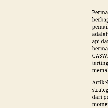
Permai
berbag
pemain
adalah
api da
bermai
GASWI
tertin
memak
Artike
strate
dari p
momen