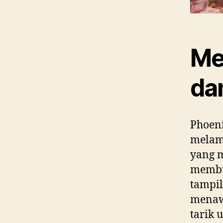
Me
da
Phoeni
melamb
yang 
membua
tampil
menaw
tarik 