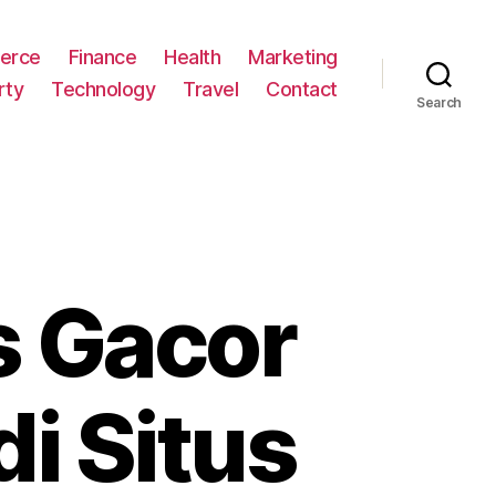
erce
Finance
Health
Marketing
rty
Technology
Travel
Contact
Search
s Gacor
di Situs