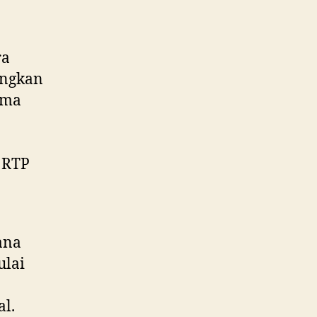
ra
angkan
ema
 RTP
ana
ulai
l.