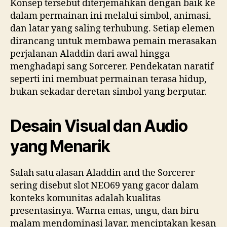
Konsep tersebut diterjemahkan dengan baik ke
dalam permainan ini melalui simbol, animasi,
dan latar yang saling terhubung. Setiap elemen
dirancang untuk membawa pemain merasakan
perjalanan Aladdin dari awal hingga
menghadapi sang Sorcerer. Pendekatan naratif
seperti ini membuat permainan terasa hidup,
bukan sekadar deretan simbol yang berputar.
Desain Visual dan Audio
yang Menarik
Salah satu alasan Aladdin and the Sorcerer
sering disebut slot NEO69 yang gacor dalam
konteks komunitas adalah kualitas
presentasinya. Warna emas, ungu, dan biru
malam mendominasi layar, menciptakan kesan