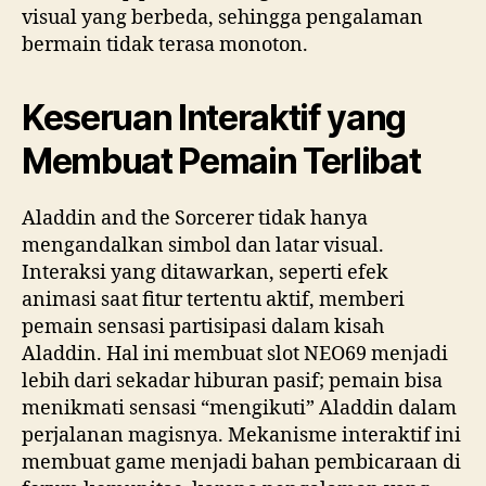
visual yang berbeda, sehingga pengalaman
bermain tidak terasa monoton.
Keseruan Interaktif yang
Membuat Pemain Terlibat
Aladdin and the Sorcerer tidak hanya
mengandalkan simbol dan latar visual.
Interaksi yang ditawarkan, seperti efek
animasi saat fitur tertentu aktif, memberi
pemain sensasi partisipasi dalam kisah
Aladdin. Hal ini membuat slot NEO69 menjadi
lebih dari sekadar hiburan pasif; pemain bisa
menikmati sensasi “mengikuti” Aladdin dalam
perjalanan magisnya. Mekanisme interaktif ini
membuat game menjadi bahan pembicaraan di