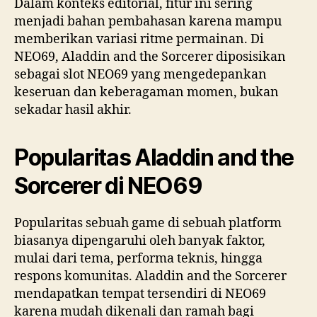
Dalam konteks editorial, fitur ini sering
menjadi bahan pembahasan karena mampu
memberikan variasi ritme permainan. Di
NEO69, Aladdin and the Sorcerer diposisikan
sebagai slot NEO69 yang mengedepankan
keseruan dan keberagaman momen, bukan
sekadar hasil akhir.
Popularitas Aladdin and the
Sorcerer di NEO69
Popularitas sebuah game di sebuah platform
biasanya dipengaruhi oleh banyak faktor,
mulai dari tema, performa teknis, hingga
respons komunitas. Aladdin and the Sorcerer
mendapatkan tempat tersendiri di NEO69
karena mudah dikenali dan ramah bagi