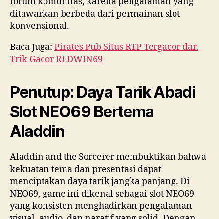
forum komunitas, karena pengalaman yang
ditawarkan berbeda dari permainan slot
konvensional.
Baca Juga:
Pirates Pub Situs RTP Tergacor dan
Trik Gacor REDWIN69
Penutup: Daya Tarik Abadi
Slot NEO69 Bertema
Aladdin
Aladdin and the Sorcerer membuktikan bahwa
kekuatan tema dan presentasi dapat
menciptakan daya tarik jangka panjang. Di
NEO69, game ini dikenal sebagai slot NEO69
yang konsisten menghadirkan pengalaman
visual, audio, dan naratif yang solid. Dengan