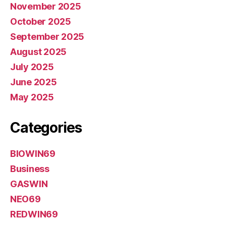
November 2025
October 2025
September 2025
August 2025
July 2025
June 2025
May 2025
Categories
BIOWIN69
Business
GASWIN
NEO69
REDWIN69