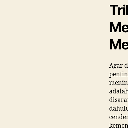
Tr
Me
Me
Agar d
penti
mening
adalah
disara
dahul
cende
kemena