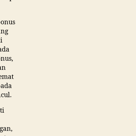
bonus
ang
i
ada
nus,
an
hemat
pada
cul.
ti
gan,