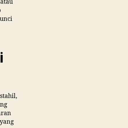
 atau
p
kunci
i
tahil,
ang
aran
 yang