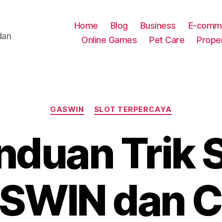
Home
Blog
Business
E-comm
dan
Online Games
Pet Care
Prope
Categories
GASWIN
SLOT TERPERCAYA
nduan Trik S
SWIN dan C