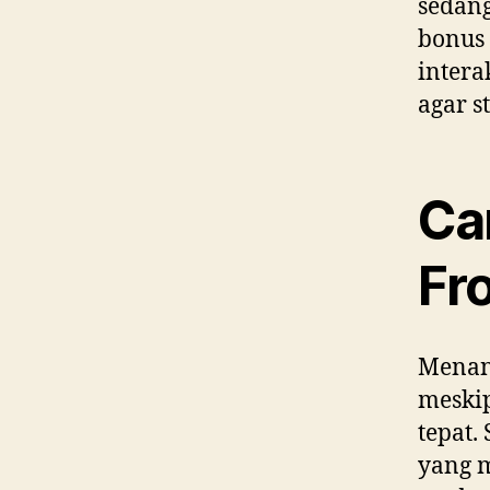
sedang
bonus
intera
agar s
Ca
Fr
Menang
meski
tepat.
yang m