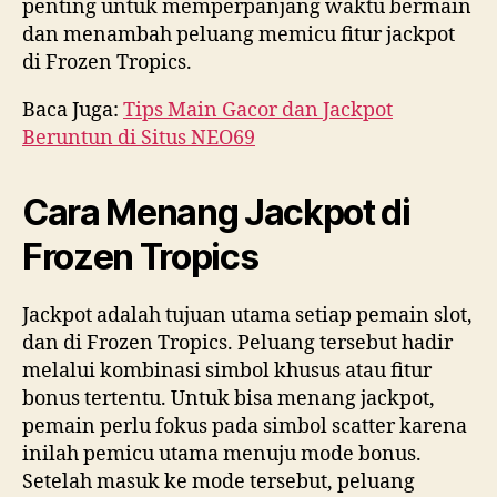
penting untuk memperpanjang waktu bermain
dan menambah peluang memicu fitur jackpot
di Frozen Tropics.
Baca Juga:
Tips Main Gacor dan Jackpot
Beruntun di Situs NEO69
Cara Menang Jackpot di
Frozen Tropics
Jackpot adalah tujuan utama setiap pemain slot,
dan di Frozen Tropics. Peluang tersebut hadir
melalui kombinasi simbol khusus atau fitur
bonus tertentu. Untuk bisa menang jackpot,
pemain perlu fokus pada simbol scatter karena
inilah pemicu utama menuju mode bonus.
Setelah masuk ke mode tersebut, peluang