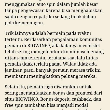
menggunakan auto spin dalam jumlah besar
tanpa pengawasan karena bisa menghabiskan
saldo dengan cepat jika sedang tidak dalam
pola kemenangan.
Trik lainnya adalah bermain pada waktu
tertentu. Berdasarkan pengalaman komunitas
pemain di BIOWIN69, ada kalanya mesin slot
lebih sering mengeluarkan kombinasi menang
di jam-jam tertentu, terutama saat lalu lintas
pemain tidak terlalu padat. Walau tidak ada
jaminan pasti, banyak pemain merasa trik ini
membantu meningkatkan peluang mereka.
Selain itu, pemain juga disarankan untuk
sering memanfaatkan bonus dan promosi dari
situs BIOWIN69. Bonus deposit, cashback, dan
free spin tambahan bisa menjadi modal