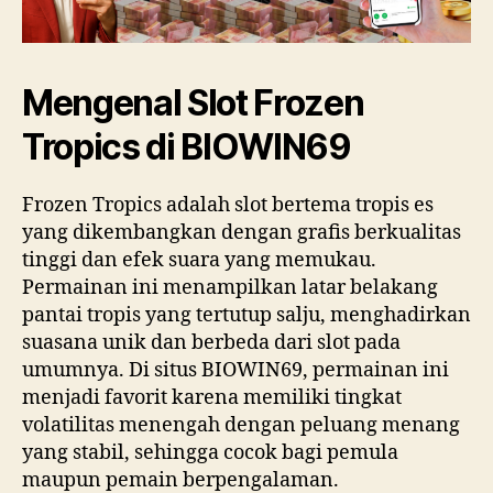
Mengenal Slot Frozen
Tropics di BIOWIN69
Frozen Tropics adalah slot bertema tropis es
yang dikembangkan dengan grafis berkualitas
tinggi dan efek suara yang memukau.
Permainan ini menampilkan latar belakang
pantai tropis yang tertutup salju, menghadirkan
suasana unik dan berbeda dari slot pada
umumnya. Di situs BIOWIN69, permainan ini
menjadi favorit karena memiliki tingkat
volatilitas menengah dengan peluang menang
yang stabil, sehingga cocok bagi pemula
maupun pemain berpengalaman.