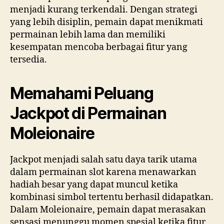
menjadi kurang terkendali. Dengan strategi
yang lebih disiplin, pemain dapat menikmati
permainan lebih lama dan memiliki
kesempatan mencoba berbagai fitur yang
tersedia.
Memahami Peluang
Jackpot di Permainan
Moleionaire
Jackpot menjadi salah satu daya tarik utama
dalam permainan slot karena menawarkan
hadiah besar yang dapat muncul ketika
kombinasi simbol tertentu berhasil didapatkan.
Dalam Moleionaire, pemain dapat merasakan
sensasi menunggu momen spesial ketika fitur