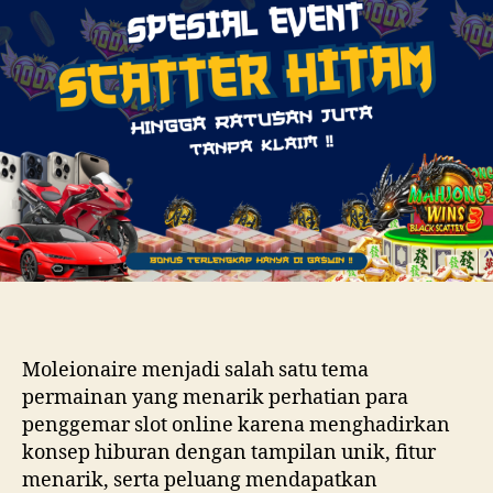
Moleionaire menjadi salah satu tema
permainan yang menarik perhatian para
penggemar slot online karena menghadirkan
konsep hiburan dengan tampilan unik, fitur
menarik, serta peluang mendapatkan