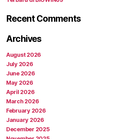
Recent Comments
Archives
August 2026
July 2026
June 2026
May 2026
April 2026
March 2026
February 2026
January 2026
December 2025
November 2025