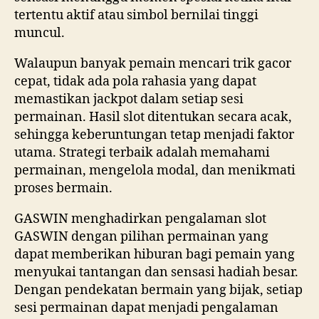
tertentu aktif atau simbol bernilai tinggi
muncul.
Walaupun banyak pemain mencari trik gacor
cepat, tidak ada pola rahasia yang dapat
memastikan jackpot dalam setiap sesi
permainan. Hasil slot ditentukan secara acak,
sehingga keberuntungan tetap menjadi faktor
utama. Strategi terbaik adalah memahami
permainan, mengelola modal, dan menikmati
proses bermain.
GASWIN menghadirkan pengalaman slot
GASWIN dengan pilihan permainan yang
dapat memberikan hiburan bagi pemain yang
menyukai tantangan dan sensasi hadiah besar.
Dengan pendekatan bermain yang bijak, setiap
sesi permainan dapat menjadi pengalaman