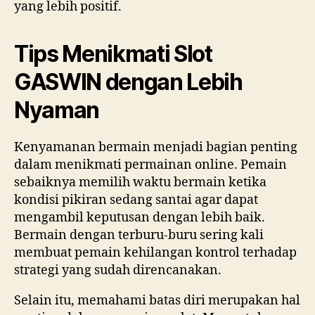
yang lebih positif.
Tips Menikmati Slot
GASWIN dengan Lebih
Nyaman
Kenyamanan bermain menjadi bagian penting
dalam menikmati permainan online. Pemain
sebaiknya memilih waktu bermain ketika
kondisi pikiran sedang santai agar dapat
mengambil keputusan dengan lebih baik.
Bermain dengan terburu-buru sering kali
membuat pemain kehilangan kontrol terhadap
strategi yang sudah direncanakan.
Selain itu, memahami batas diri merupakan hal