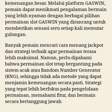
kemenangan besar. Melalui platform GASWIN,
pemain dapat menikmati pengalaman bermain
yang lebih nyaman dengan berbagai pilihan
permainan slot GASWIN yang dirancang untuk
memberikan sensasi seru setiap kali memutar
gulungan.
Banyak pemain mencari cara menang jackpot
dan strategi terbaik agar permainan terasa
lebih maksimal. Namun, perlu dipahami
bahwa permainan slot tetap bergantung pada
sistem acak atau Random Number Generator
(RNG), sehingga tidak ada metode yang dapat
menjamin kemenangan secara pasti. Strategi
yang tepat lebih berfokus pada pengelolaan
permainan, memahami fitur, dan bermain
secara bertanggung jawab.