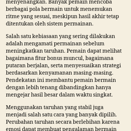
menyenangkan. Banyak pemain mencoba
berbagai pola bermain untuk menemukan
ritme yang sesuai, meskipun hasil akhir tetap
ditentukan oleh sistem permainan.
Salah satu kebiasaan yang sering dilakukan
adalah mengamati permainan sebelum
meningkatkan taruhan. Pemain dapat melihat
bagaimana fitur bonus muncul, bagaimana
putaran berjalan, serta menyesuaikan strategi
berdasarkan kenyamanan masing-masing.
Pendekatan ini membantu pemain bermain
dengan lebih tenang dibandingkan hanya
mengejar hasil besar dalam waktu singkat.
Menggunakan taruhan yang stabil juga
menjadi salah satu cara yang banyak dipilih.
Perubahan taruhan secara berlebihan karena
emosi dapat membuat pengalaman bermain