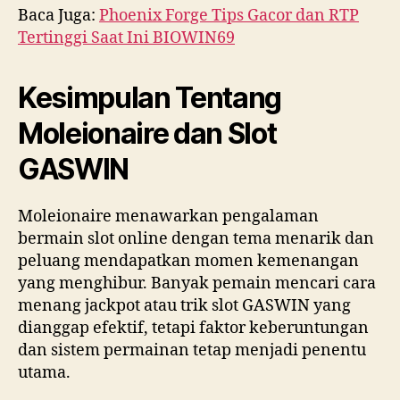
Baca Juga:
Phoenix Forge Tips Gacor dan RTP
Tertinggi Saat Ini BIOWIN69
Kesimpulan Tentang
Moleionaire dan Slot
GASWIN
Moleionaire menawarkan pengalaman
bermain slot online dengan tema menarik dan
peluang mendapatkan momen kemenangan
yang menghibur. Banyak pemain mencari cara
menang jackpot atau trik slot GASWIN yang
dianggap efektif, tetapi faktor keberuntungan
dan sistem permainan tetap menjadi penentu
utama.