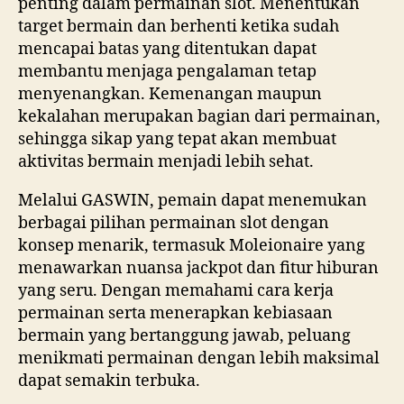
penting dalam permainan slot. Menentukan
target bermain dan berhenti ketika sudah
mencapai batas yang ditentukan dapat
membantu menjaga pengalaman tetap
menyenangkan. Kemenangan maupun
kekalahan merupakan bagian dari permainan,
sehingga sikap yang tepat akan membuat
aktivitas bermain menjadi lebih sehat.
Melalui GASWIN, pemain dapat menemukan
berbagai pilihan permainan slot dengan
konsep menarik, termasuk Moleionaire yang
menawarkan nuansa jackpot dan fitur hiburan
yang seru. Dengan memahami cara kerja
permainan serta menerapkan kebiasaan
bermain yang bertanggung jawab, peluang
menikmati permainan dengan lebih maksimal
dapat semakin terbuka.