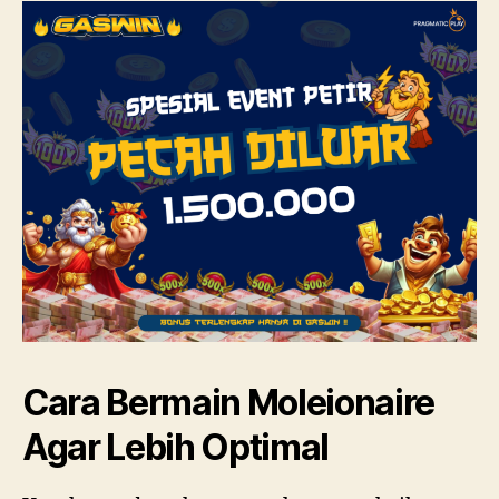
Cara Bermain Moleionaire
Agar Lebih Optimal