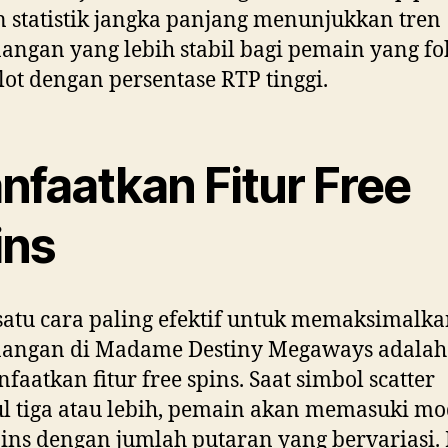
statistik jangka panjang menunjukkan tren
ngan yang lebih stabil bagi pemain yang fo
lot dengan persentase RTP tinggi.
nfaatkan Fitur Free
ins
satu cara paling efektif untuk memaksimalk
angan di Madame Destiny Megaways adalah
aatkan fitur free spins. Saat simbol scatter
 tiga atau lebih, pemain akan memasuki m
pins dengan jumlah putaran yang bervariasi. D