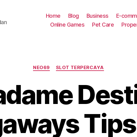
Home
Blog
Business
E-comm
dan
Online Games
Pet Care
Prope
Categories
NEO69
SLOT TERPERCAYA
dame Dest
aways Tips 