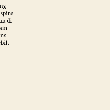
ang
 spins
an di
lain
ins
ebih