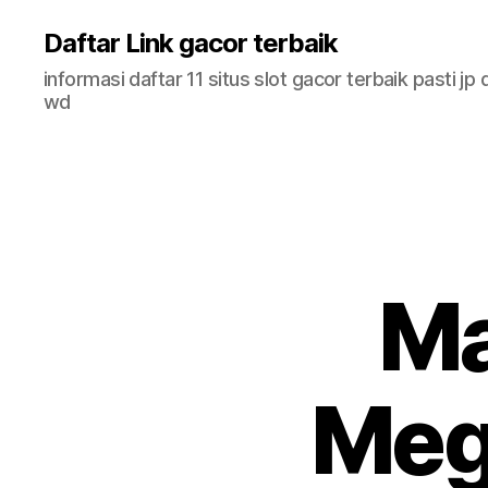
Daftar Link gacor terbaik
informasi daftar 11 situs slot gacor terbaik pasti jp 
wd
Ma
Meg