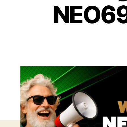
NEO69 