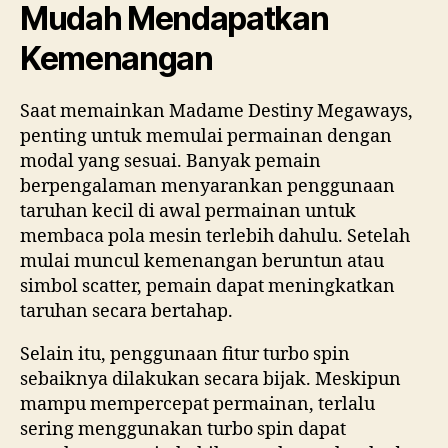
Mudah Mendapatkan
Kemenangan
Saat memainkan Madame Destiny Megaways,
penting untuk memulai permainan dengan
modal yang sesuai. Banyak pemain
berpengalaman menyarankan penggunaan
taruhan kecil di awal permainan untuk
membaca pola mesin terlebih dahulu. Setelah
mulai muncul kemenangan beruntun atau
simbol scatter, pemain dapat meningkatkan
taruhan secara bertahap.
Selain itu, penggunaan fitur turbo spin
sebaiknya dilakukan secara bijak. Meskipun
mampu mempercepat permainan, terlalu
sering menggunakan turbo spin dapat