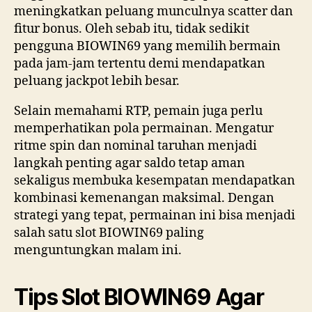
meningkatkan peluang munculnya scatter dan
fitur bonus. Oleh sebab itu, tidak sedikit
pengguna BIOWIN69 yang memilih bermain
pada jam-jam tertentu demi mendapatkan
peluang jackpot lebih besar.
Selain memahami RTP, pemain juga perlu
memperhatikan pola permainan. Mengatur
ritme spin dan nominal taruhan menjadi
langkah penting agar saldo tetap aman
sekaligus membuka kesempatan mendapatkan
kombinasi kemenangan maksimal. Dengan
strategi yang tepat, permainan ini bisa menjadi
salah satu slot BIOWIN69 paling
menguntungkan malam ini.
Tips Slot BIOWIN69 Agar