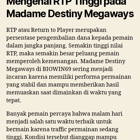
Mengenal RTP Tinggi pada
Madame Destiny Megaways
RTP atau Return to Player merupakan
persentase pengembalian dana kepada pemain
dalam jangka panjang. Semakin tinggi nilai
RTP, maka semakin besar peluang pemain
memperoleh kemenangan. Madame Destiny
Megaways di BIOWIN69 sering menjadi
incaran karena memiliki performa permainan
yang stabil dan mampu memberikan hasil
memuaskan saat dimainkan di waktu yang
tepat.
Banyak pemain percaya bahwa malam hari
menjadi salah satu waktu terbaik untuk
bermain karena traffic permainan sedang
tinggi. Kondisi tersebut dianggap mampu