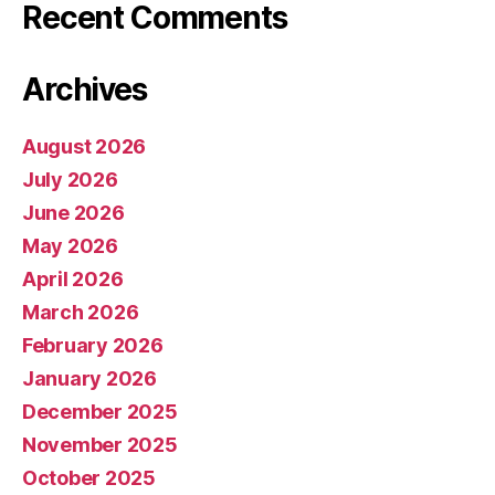
Recent Comments
Archives
August 2026
July 2026
June 2026
May 2026
April 2026
March 2026
February 2026
January 2026
December 2025
November 2025
October 2025