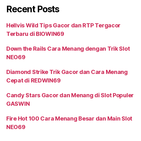
Recent Posts
Hellvis Wild Tips Gacor dan RTP Tergacor
Terbaru di BIOWIN69
Down the Rails Cara Menang dengan Trik Slot
NEO69
Diamond Strike Trik Gacor dan Cara Menang
Cepat di REDWIN69
Candy Stars Gacor dan Menang di Slot Populer
GASWIN
Fire Hot 100 Cara Menang Besar dan Main Slot
NEO69