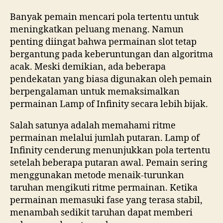
Banyak pemain mencari pola tertentu untuk
meningkatkan peluang menang. Namun
penting diingat bahwa permainan slot tetap
bergantung pada keberuntungan dan algoritma
acak. Meski demikian, ada beberapa
pendekatan yang biasa digunakan oleh pemain
berpengalaman untuk memaksimalkan
permainan Lamp of Infinity secara lebih bijak.
Salah satunya adalah memahami ritme
permainan melalui jumlah putaran. Lamp of
Infinity cenderung menunjukkan pola tertentu
setelah beberapa putaran awal. Pemain sering
menggunakan metode menaik-turunkan
taruhan mengikuti ritme permainan. Ketika
permainan memasuki fase yang terasa stabil,
menambah sedikit taruhan dapat memberi