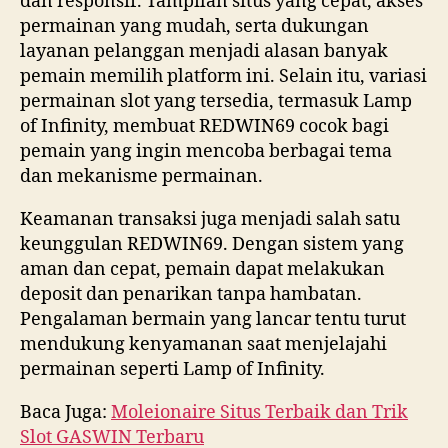
dan responsif. Tampilan situs yang cepat, akses
permainan yang mudah, serta dukungan
layanan pelanggan menjadi alasan banyak
pemain memilih platform ini. Selain itu, variasi
permainan slot yang tersedia, termasuk Lamp
of Infinity, membuat REDWIN69 cocok bagi
pemain yang ingin mencoba berbagai tema
dan mekanisme permainan.
Keamanan transaksi juga menjadi salah satu
keunggulan REDWIN69. Dengan sistem yang
aman dan cepat, pemain dapat melakukan
deposit dan penarikan tanpa hambatan.
Pengalaman bermain yang lancar tentu turut
mendukung kenyamanan saat menjelajahi
permainan seperti Lamp of Infinity.
Baca Juga:
Moleionaire Situs Terbaik dan Trik
Slot GASWIN Terbaru