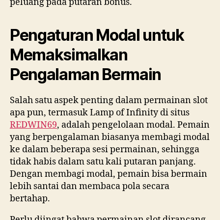
peluang pada putaran bonus.
Pengaturan Modal untuk
Memaksimalkan
Pengalaman Bermain
Salah satu aspek penting dalam permainan slot
apa pun, termasuk Lamp of Infinity di situs
REDWIN69
, adalah pengelolaan modal. Pemain
yang berpengalaman biasanya membagi modal
ke dalam beberapa sesi permainan, sehingga
tidak habis dalam satu kali putaran panjang.
Dengan membagi modal, pemain bisa bermain
lebih santai dan membaca pola secara
bertahap.
Perlu diingat bahwa permainan slot dirancang