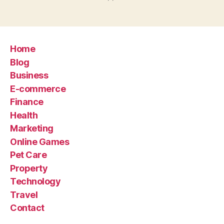
Home
Blog
Business
E-commerce
Finance
Health
Marketing
Online Games
Pet Care
Property
Technology
Travel
Contact