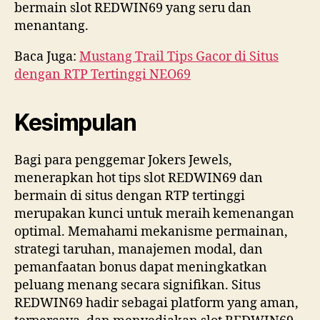
bermain slot REDWIN69 yang seru dan
menantang.
Baca Juga:
Mustang Trail Tips Gacor di Situs
dengan RTP Tertinggi NEO69
Kesimpulan
Bagi para penggemar Jokers Jewels,
menerapkan hot tips slot REDWIN69 dan
bermain di situs dengan RTP tertinggi
merupakan kunci untuk meraih kemenangan
optimal. Memahami mekanisme permainan,
strategi taruhan, manajemen modal, dan
pemanfaatan bonus dapat meningkatkan
peluang menang secara signifikan. Situs
REDWIN69 hadir sebagai platform yang aman,