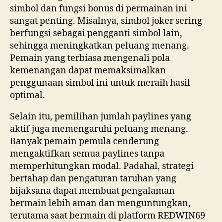
simbol dan fungsi bonus di permainan ini
sangat penting. Misalnya, simbol joker sering
berfungsi sebagai pengganti simbol lain,
sehingga meningkatkan peluang menang.
Pemain yang terbiasa mengenali pola
kemenangan dapat memaksimalkan
penggunaan simbol ini untuk meraih hasil
optimal.
Selain itu, pemilihan jumlah paylines yang
aktif juga memengaruhi peluang menang.
Banyak pemain pemula cenderung
mengaktifkan semua paylines tanpa
memperhitungkan modal. Padahal, strategi
bertahap dan pengaturan taruhan yang
bijaksana dapat membuat pengalaman
bermain lebih aman dan menguntungkan,
terutama saat bermain di platform REDWIN69