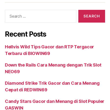
Search
for:
Recent Posts
Hellvis Wild Tips Gacor dan RTP Tergacor
Terbaru di BIOWIN69
Down the Rails Cara Menang dengan Trik Slot
NEO69
Diamond Strike Trik Gacor dan Cara Menang
Cepat di REDWIN69
Candy Stars Gacor dan Menang di Slot Populer
GASWIN