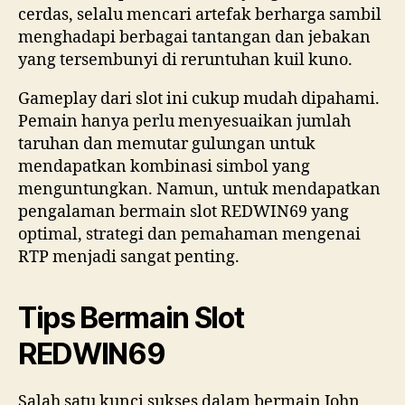
cerdas, selalu mencari artefak berharga sambil
menghadapi berbagai tantangan dan jebakan
yang tersembunyi di reruntuhan kuil kuno.
Gameplay dari slot ini cukup mudah dipahami.
Pemain hanya perlu menyesuaikan jumlah
taruhan dan memutar gulungan untuk
mendapatkan kombinasi simbol yang
menguntungkan. Namun, untuk mendapatkan
pengalaman bermain slot REDWIN69 yang
optimal, strategi dan pemahaman mengenai
RTP menjadi sangat penting.
Tips Bermain Slot
REDWIN69
Salah satu kunci sukses dalam bermain John