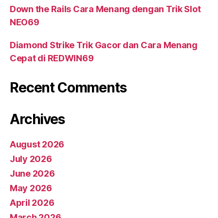
Down the Rails Cara Menang dengan Trik Slot
NEO69
Diamond Strike Trik Gacor dan Cara Menang
Cepat di REDWIN69
Recent Comments
Archives
August 2026
July 2026
June 2026
May 2026
April 2026
March 2026