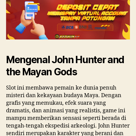
Mengenal John Hunter and
the Mayan Gods
Slot ini membawa pemain ke dunia penuh
misteri dan kekayaan budaya Maya. Dengan
grafis yang memukau, efek suara yang
dramatis, dan animasi yang realistis, game ini
mampu memberikan sensasi seperti berada di
tengah-tengah ekspedisi arkeologi. John Hunter
sendiri merupakan karakter yang berani dan