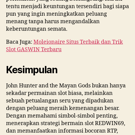
tentu menjadi keuntungan tersendiri bagi siapa
pun yang ingin meningkatkan peluang
menang tanpa harus mengandalkan
keberuntungan semata.
Baca Juga:
Moleionaire Situs Terbaik dan Trik
Slot GASWIN Terbaru
Kesimpulan
John Hunter and the Mayan Gods bukan hanya
sekadar permainan slot biasa, melainkan
sebuah petualangan seru yang dipadukan
dengan peluang meraih kemenangan besar.
Dengan memahami simbol-simbol penting,
menerapkan strategi bermain slot REDWIN69,
dan memanfaatkan informasi bocoran RTP,