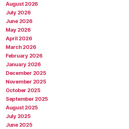
August 2026
July 2026
June 2026
May 2026
April 2026
March 2026
February 2026
January 2026
December 2025
November 2025
October 2025
September 2025
August 2025
July 2025
June 2025