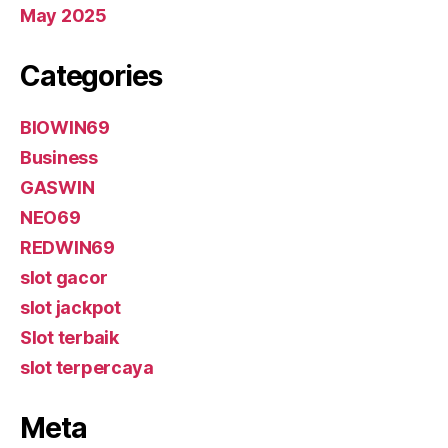
May 2025
Categories
BIOWIN69
Business
GASWIN
NEO69
REDWIN69
slot gacor
slot jackpot
Slot terbaik
slot terpercaya
Meta