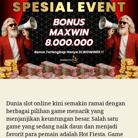
Dunia slot online kini semakin ramai dengan
berbagai pilihan game menarik yang
menjanjikan keuntungan besar. Salah satu
game yang sedang naik daun dan menjadi
favorit para pemain adalah Hot Fiesta. Game