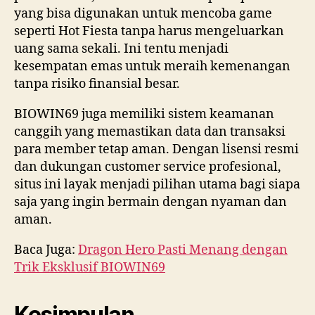
yang bisa digunakan untuk mencoba game
seperti Hot Fiesta tanpa harus mengeluarkan
uang sama sekali. Ini tentu menjadi
kesempatan emas untuk meraih kemenangan
tanpa risiko finansial besar.
BIOWIN69 juga memiliki sistem keamanan
canggih yang memastikan data dan transaksi
para member tetap aman. Dengan lisensi resmi
dan dukungan customer service profesional,
situs ini layak menjadi pilihan utama bagi siapa
saja yang ingin bermain dengan nyaman dan
aman.
Baca Juga:
Dragon Hero Pasti Menang dengan
Trik Eksklusif BIOWIN69
Kesimpulan