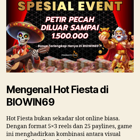
Mengenal Hot Fiesta di
BIOWIN69
Hot Fiesta bukan sekadar slot online biasa.
Dengan format 5×3 reels dan 25 paylines, game
ini menghadirkan kombinasi antara visual