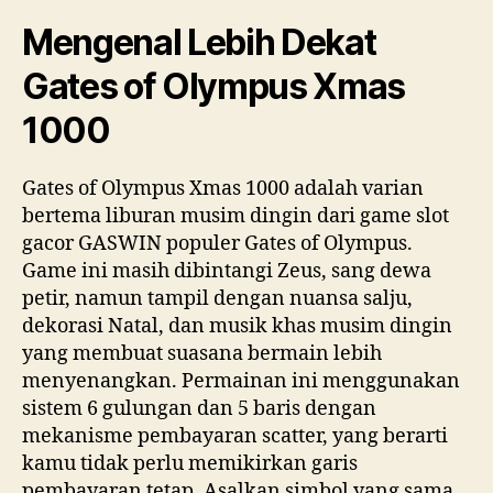
Mengenal Lebih Dekat
Gates of Olympus Xmas
1000
Gates of Olympus Xmas 1000 adalah varian
bertema liburan musim dingin dari game slot
gacor GASWIN populer Gates of Olympus.
Game ini masih dibintangi Zeus, sang dewa
petir, namun tampil dengan nuansa salju,
dekorasi Natal, dan musik khas musim dingin
yang membuat suasana bermain lebih
menyenangkan. Permainan ini menggunakan
sistem 6 gulungan dan 5 baris dengan
mekanisme pembayaran scatter, yang berarti
kamu tidak perlu memikirkan garis
pembayaran tetap. Asalkan simbol yang sama