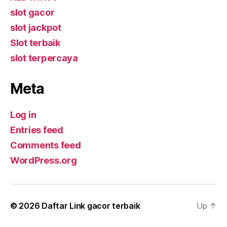
slot gacor
slot jackpot
Slot terbaik
slot terpercaya
Meta
Log in
Entries feed
Comments feed
WordPress.org
© 2026
Daftar Link gacor terbaik
Up
↑