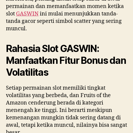
permainan dan memanfaatkan momen ketika
slot
GASWIN
ini mulai menunjukkan tanda-
tanda gacor seperti simbol scatter yang sering
muncul.
Rahasia Slot GASWIN:
Manfaatkan Fitur Bonus dan
Volatilitas
Setiap permainan slot memiliki tingkat
volatilitas yang berbeda, dan Fruits of the
Amazon cenderung berada di kategori
menengah ke tinggi. Ini berarti meskipun
kemenangan mungkin tidak sering datang di
awal, tetapi ketika muncul, nilainya bisa sangat
besar.