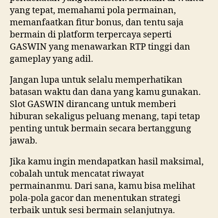
yang tepat, memahami pola permainan,
memanfaatkan fitur bonus, dan tentu saja
bermain di platform terpercaya seperti
GASWIN yang menawarkan RTP tinggi dan
gameplay yang adil.
Jangan lupa untuk selalu memperhatikan
batasan waktu dan dana yang kamu gunakan.
Slot GASWIN dirancang untuk memberi
hiburan sekaligus peluang menang, tapi tetap
penting untuk bermain secara bertanggung
jawab.
Jika kamu ingin mendapatkan hasil maksimal,
cobalah untuk mencatat riwayat
permainanmu. Dari sana, kamu bisa melihat
pola-pola gacor dan menentukan strategi
terbaik untuk sesi bermain selanjutnya.