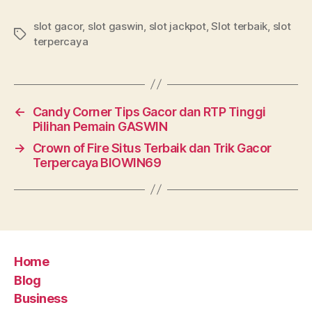
slot gacor
,
slot gaswin
,
slot jackpot
,
Slot terbaik
,
slot
Tags
terpercaya
←
Candy Corner Tips Gacor dan RTP Tinggi
Pilihan Pemain GASWIN
→
Crown of Fire Situs Terbaik dan Trik Gacor
Terpercaya BIOWIN69
Home
Blog
Business