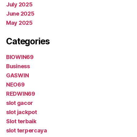
July 2025
June 2025
May 2025
Categories
BIOWIN69
Business
GASWIN
NEO69
REDWIN69
slot gacor
slot jackpot
Slot terbaik
slot terpercaya