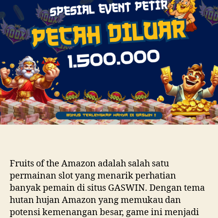
Fruits of the Amazon adalah salah satu
permainan slot yang menarik perhatian
banyak pemain di situs GASWIN. Dengan tema
hutan hujan Amazon yang memukau dan
potensi kemenangan besar, game ini menjadi