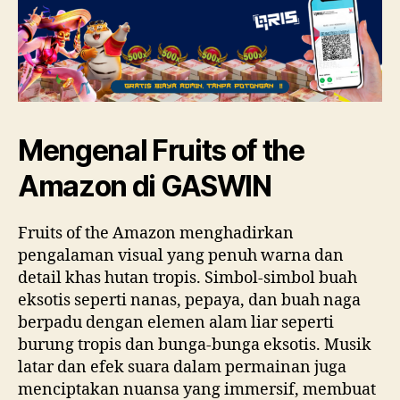
Mengenal Fruits of the
Amazon di GASWIN
Fruits of the Amazon menghadirkan
pengalaman visual yang penuh warna dan
detail khas hutan tropis. Simbol-simbol buah
eksotis seperti nanas, pepaya, dan buah naga
berpadu dengan elemen alam liar seperti
burung tropis dan bunga-bunga eksotis. Musik
latar dan efek suara dalam permainan juga
menciptakan nuansa yang immersif, membuat