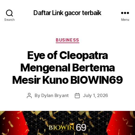
Daftar Link gacor terbaik
Search
Menu
Categories
BUSINESS
Eye of Cleopatra
Mengenal Bertema
Mesir Kuno BIOWIN69
By
Dylan Bryant
July 1, 2026
Post
Post
author
date