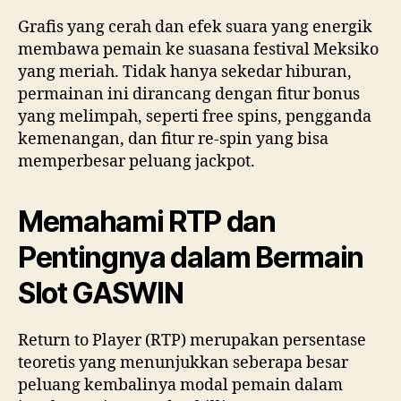
Grafis yang cerah dan efek suara yang energik
membawa pemain ke suasana festival Meksiko
yang meriah. Tidak hanya sekedar hiburan,
permainan ini dirancang dengan fitur bonus
yang melimpah, seperti free spins, pengganda
kemenangan, dan fitur re-spin yang bisa
memperbesar peluang jackpot.
Memahami RTP dan
Pentingnya dalam Bermain
Slot GASWIN
Return to Player (RTP) merupakan persentase
teoretis yang menunjukkan seberapa besar
peluang kembalinya modal pemain dalam