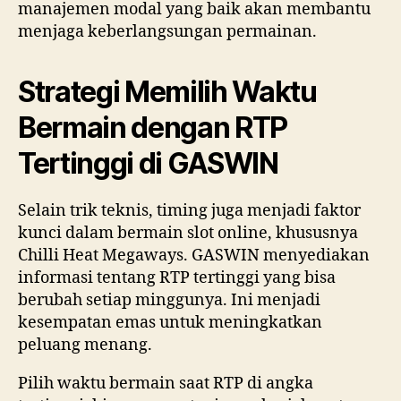
manajemen modal yang baik akan membantu
menjaga keberlangsungan permainan.
Strategi Memilih Waktu
Bermain dengan RTP
Tertinggi di GASWIN
Selain trik teknis, timing juga menjadi faktor
kunci dalam bermain slot online, khususnya
Chilli Heat Megaways. GASWIN menyediakan
informasi tentang RTP tertinggi yang bisa
berubah setiap minggunya. Ini menjadi
kesempatan emas untuk meningkatkan
peluang menang.
Pilih waktu bermain saat RTP di angka