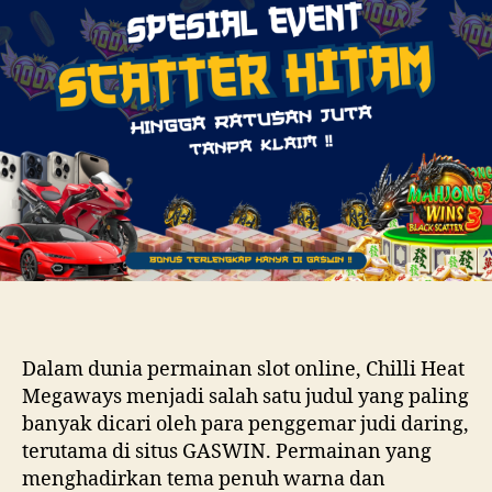
Dalam dunia permainan slot online, Chilli Heat
Megaways menjadi salah satu judul yang paling
banyak dicari oleh para penggemar judi daring,
terutama di situs GASWIN. Permainan yang
menghadirkan tema penuh warna dan