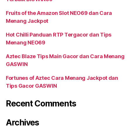
Fruits of the Amazon Slot NEO69 dan Cara
Menang Jackpot
Hot Chilli Panduan RTP Tergacor dan Tips
Menang NEO69
Aztec Blaze Tips Main Gacor dan Cara Menang
GASWIN
Fortunes of Aztec Cara Menang Jackpot dan
Tips Gacor GASWIN
Recent Comments
Archives