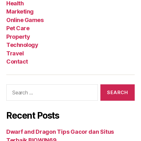
Health
Marketing
Online Games
Pet Care
Property
Technology
Travel
Contact
Search
for:
Recent Posts
Dwarf and Dragon Tips Gacor dan Situs
Terbaik BIOWIN69