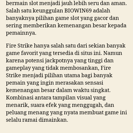
bermain slot menjadi jauh lebih seru dan aman.
Salah satu keunggulan BIOWIN69 adalah
banyaknya pilihan game slot yang gacor dan
sering memberikan kemenangan besar kepada
pemainnya.
Fire Strike hanya salah satu dari sekian banyak
game favorit yang tersedia di situs ini. Namun
karena potensi jackpotnya yang tinggi dan
gameplay yang tidak membosankan, Fire
Strike menjadi pilihan utama bagi banyak
pemain yang ingin merasakan sensasi
kemenangan besar dalam waktu singkat.
Kombinasi antara tampilan visual yang
menarik, suara efek yang menggugah, dan
peluang menang yang nyata membuat game ini
selalu ramai dimainkan.