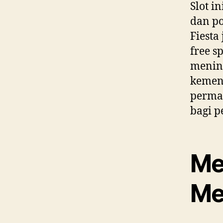
Slot i
dan po
Fiesta
free s
menin
kemena
perma
bagi 
Me
Me