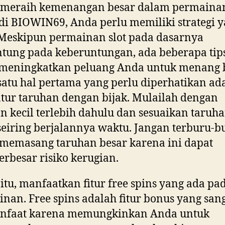
 meraih kemenangan besar dalam permaina
 di BIOWIN69, Anda perlu memiliki strategi 
 Meskipun permainan slot pada dasarnya
tung pada keberuntungan, ada beberapa tip
 meningkatkan peluang Anda untuk menang b
satu hal pertama yang perlu diperhatikan ad
ur taruhan dengan bijak. Mulailah dengan
n kecil terlebih dahulu dan sesuaikan taruh
eiring berjalannya waktu. Jangan terburu-b
memasang taruhan besar karena ini dapat
besar risiko kerugian.
 itu, manfaatkan fitur free spins yang ada pa
nan. Free spins adalah fitur bonus yang san
nfaat karena memungkinkan Anda untuk